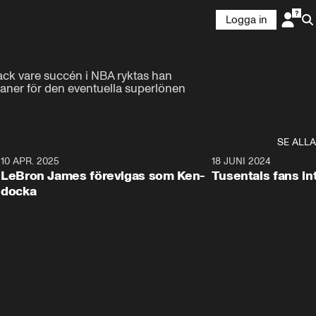
Logga in
ack vare succén i NBA ryktas han 
laner för den eventuella superlönen
SE ALLA
3
10 APR. 2025
1:47
18 JUNI 2024
LeBron James förevigas som Ken-
Tusentals fans in
docka