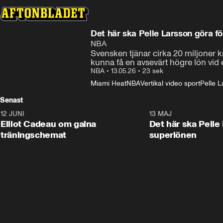
Det här ska Pelle Larsson göra f
NBA
Svensken tjänar cirka 20 miljoner k
kunna få en avsevärt högre lön vid 
NBA
•
13.05.26
•
23 sek
Miami Heat
NBA
Vertikal video sport
Pelle 
Senast
12 JUNI
0:31
13 MAJ
Elliot Cadeau om galna
Det här ska Pelle
träningschemat
superlönen