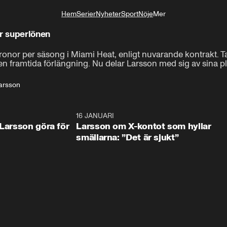
Hem
Serier
Nyheter
Sport
Nöje
Mer
Livsstil
ör superlönen
ronor per säsong i Miami Heat, enligt nuvarande kontrakt. T
en framtida förlängning. Nu delar Larsson med sig av sina p
Larsson
0:22
16 JANUARI
1:5
 Larsson göra för
Larsson om X-kontot som hyllar
smällarna: ”Det är sjukt”