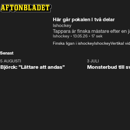
Här går pokalen i två delar
Ishockey
Tappara är finska mästare efter en j
Ishockey
•
13.05.26
•
17 sek
Finska ligan i ishockey
Ishockey
Vertikal vi
Senast
5 AUGUSTI
2:08
3 JULI
Björck: ”Lättare att andas”
Monsterbud till 