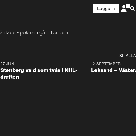
Logga in
ntade - pokalen går i två delar. 
SE ALLA
9
27 JUNI
0:49
12 SEPTEMBER
Plus
Stenberg vald som tvåa i NHL-
Leksand – Väster
draften