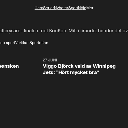
Hem
Serier
Nyheter
Sport
Nöje
Mer
Livsstil
ätterysare i finalen mot KooKoo. Mitt i firandet händer det ovä
deo sport
Vertikal Sportettan
0:30
27 JUNI
0:4
svensken
Viggo Björck vald av Winnipeg
Jets: ”Hört mycket bra”