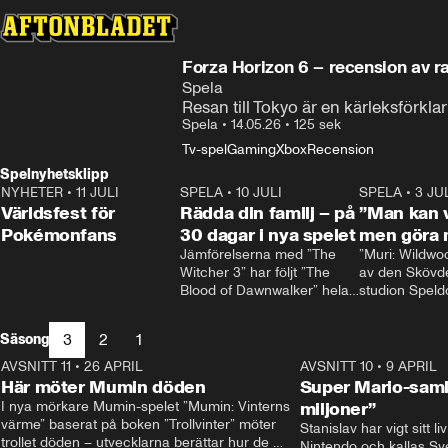
Forza Horizon 6 – recension av r
Spela
Resan till Tokyo är en kärleksförklari
Spela
•
14.05.26
•
125 sek
Tv-spel
Gaming
Xbox
Recension
Spelnyhetsklipp
NYHETER
•
11 JULI
0:58
SPELA
•
10 JULI
1:54
SPELA
•
3 JU
Världsfest för
Rädda din familj – på
”Man kan v
Pokémonfans
30 dagar i nya spelet
men göra 
Jämförelserna med ”The 
”Muri: Wildwoo
Witcher 3” har följt ”The 
av den Skövd
Blood of Dawnwalker” hela 
studion Speld
tiden.

Interactive, so
Rafał Jankowski, som jobbat 
första stora spe
3
2
1
Säsong
på båda spelen, skrattar åt 
Spelet handlar
dem.

mus som åker t
AVSNITT 11
•
26 APRIL
1:57
AVSNITT 10
•
9 APRIL
– Redan från början förstod 
förorenad ö för
Här möter Mumin döden
Super Mario-saml
vi att vi behövde vår egen 
rent den och 
I nya mörkare Mumin-spelet ”Mumin: Vinterns 
miljoner”
identitet, säger han.
gulliga varels
värme” baserat på boken ”Trollvinter” möter 
Stanislav har vigt sitt l
där.
trollet döden – utvecklarna berättar hur de 
Nintendo och kallas Sve