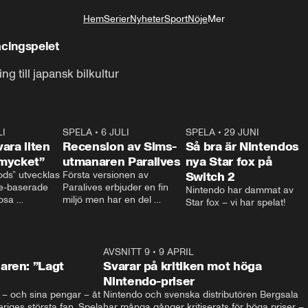
Hem
Serier
Nyheter
Sport
Nöje
Mer
Livsstil
acingspelet
ng till japansk bilkultur
LI
2:07
SPELA
•
6 JULI
0:58
SPELA
•
29 JUNI
1:3
ara liten
Recension av Sims-
Så bra är Nintendos
mycket”
utmanaren Paralives
nya Star fox på
ds” utvecklas 
Första versionen av 
Switch 2
e-baserade 
Paralives erbjuder en fin 
Nintendo har dammat av 
osa 
miljö men har en del 
Star fox – vi har spelat!
m gör sitt 
buggar.
l.

 om en liten 
ill en 
1:43
AVSNITT 9
•
9 APRIL
1:2
 att tvätta 
aren: ”Lagt
Svarar på kritiken mot höga
rädda de 
Nintendo-priser
erna som bor 
iv – och sina pengar – åt 
Nintendo och svenska distributören Bergsala 
riges största fan, Spela 
har många gånger kritiserats för höga priser – 