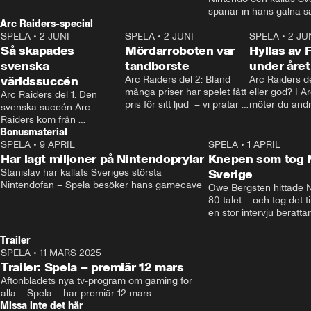
tänkte kring mörker för barn. • Mer: 
spanar in hans galna s
spela.aftonbladet.se • Kontakt: 
Arc Raiders-special
Linn som tatuerat in den
spela@aftonbladet.se
SPELA
•
2 JUNI
2:12
SPELA
•
2 JUNI
kropp. • Kontakt: spela@
1:50
SPELA
•
2 JU
Så skapades
Mördarroboten var
spela.aftonbladet.se
Hyllas av 
svenska
tandborste
under året
världssuccén
Arc Raiders del 2: Bland 
Arc Raiders de
många priser har spelet fått 
eller god? I A
Arc Raiders del 1: Den 
pris för sitt ljud  – vi pratar 
möter du andr
svenska succén Arc 
med teamet bakom om hur 
kan själv välja
Raiders kom från 
de jobbar.
Bonusmaterial
ingenstans och gjorde 
braksuccé – men vad är 
SPELA
•
9 APRIL
21:03
SPELA
•
1 APRIL
egentligen förklaringen 
Har lagt miljoner på Nintendoprylar
Knepen som tog N
bakom?
Stanislav har kallats Sveriges största 
Sverige
Nintendofan – Spela besöker hans gamecave
Owe Bergsten hittade N
80-talet – och tog det ti
en stor intervju berättar 
hur mycket han själv spe
mot höga priser och om
Trailer
ett Switch på stan. • Re
SPELA
•
11 MARS 2025
0:37
Hansson • Kontakt: spel
Trailer: Spela – premiär 12 mars
på spela.aftonbladet.se
Aftonbladets nya tv-program om gaming för 
alla – Spela – har premiär 12 mars.
Missa inte det här