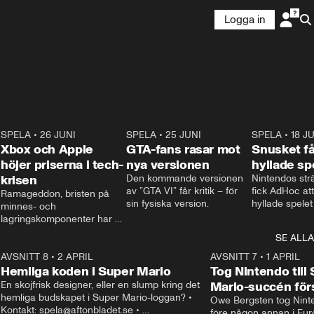
Logga in
8
SPELA
•
26 JUNI
1:05
SPELA
•
25 JUNI
1:20
SPELA
•
18 J
Xbox och Apple
GTA-fans rasar mot
Snusket få
höjer priserna i tech-
nya versionen
hyllade sp
krisen
Den kommande versionen 
Nintendos strä
av ”GTA VI” får kritik – för 
fick AdHoc att
Ramageddon, bristen på 
sin fysiska version.
hyllade spelet
minnes- och 
Nintendo Swit
lagringskomponenter har 
släpper de en
redan fått Sony och 
SE ALLA
som tar bort d
Nintendo att höja priset på 
rutorna.
8
Playstation och Switch 2. 
AVSNITT 8
•
2 APRIL
0:55
AVSNITT 7
•
1 APRIL
Nu höjer Microsoft priset på 
Hemliga koden i Super Mario
Tog Nintendo till
Xbox och Apple på Ipad och 
En skojfrisk designer, eller en slump kring det 
Mario-succén för
Macbook.
hemliga budskapet i Super Mario-loggan? • 
Owe Bergsten tog Ninten
Kontakt: spela@aftonbladet.se • 
före någon annan i Euro