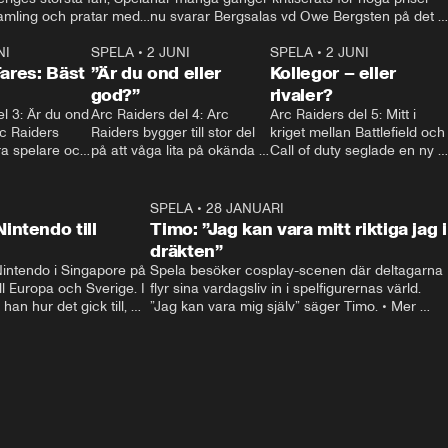
amling och pratar med 
nu svarar Bergsalas vd Owe Bergsten på det 
 lille rörmokaren på sin 
och avslöjar att han själv inte alls spelar så 
aftonbladet.se • Mer: 
NI
2:09
SPELA
•
2 JUNI
mycket. • Kontakt: spela@aftonbladet.se • 
2:25
SPELA
•
2 JUNI
1:4
Fares: Bäst
”Är du ond eller
Mer:spela.aftonbladet.se
Kollegor – eller
god?”
rivaler?
l 3: Är du ond 
Arc Raiders del 4: Arc 
Arc Raiders del 5: Mitt i 
rc Raiders 
Raiders bygger till stor del 
kriget mellan Battlefield och 
a spelare och 
på att våga lita på okända 
Call of duty seglade en ny 
 moralisk linje.
spelare – men det är lätt att 
lirare in och krossade allt 
bli huggen i ryggen.
motstånd. Men vad säger 
BF-bossen om 
28:48
SPELA
•
28 JANUARI
1:3
konkurrensen?
intendo till
Timo: ”Jag kan vara mitt riktiga jag i
dräkten”
intendo i Singapore på 
Spela besöker cosplay-scenen där deltagarna 
ll Europa och Sverige. I 
flyr sina vardagsliv in i spelfigurernas värld. 
han hur det gick till, 
”Jag kan vara mig själv” säger Timo. • Mer 
lar, svarar på kritiken 
spela på spela.agftonbladet.se, kontakt: 
 känslorna när han ser 
spela@aftonbladet.se.
porter: Andreas 
a@aftonbladet.se • Mer 