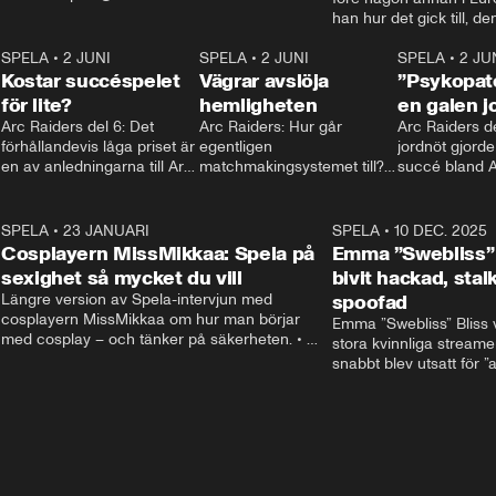
spela.aftonbladet.se
han hur det gick till, d
Mariostatyn och hur ha
6
SPELA
•
2 JUNI
2:15
SPELA
•
2 JUNI
succéspelet. • Kontakt:
2:14
SPELA
•
2 JU
Kostar succéspelet
Vägrar avslöja
Mer: spela.aftonbladet.
”Psykopat
för lite?
hemligheten
en galen j
Arc Raiders del 6: Det 
Arc Raiders: Hur går 
Arc Raiders del
förhållandevis låga priset är 
egentligen 
jordnöt gjorde
en av anledningarna till Arc 
matchmakingsystemet till? 
succé bland A
Raiders succé – men sattes 
Hamnar aggressiva med 
streamersarn
det FÖR lågt?
andra likasinnade? Vi pratar 
med utvecklarna och 
5
SPELA
•
23 JANUARI
7:06
SPELA
•
10 DEC. 2025
spekulerar själva.
Cosplayern MissMikkaa: Spela på
Emma ”Swebliss” 
sexighet så mycket du vill
bivit hackad, sta
Längre version av Spela-intervjun med 
spoofad
cosplayern MissMikkaa om hur man börjar 
Emma ”Swebliss” Bliss v
med cosplay – och tänker på säkerheten. • 
stora kvinnliga streamer
Kontakt: spela@aftonbladet.se / Mer gaming: 
snabbt blev utsatt för ”a
spela.aftonbladet.se
grejer: att bli hackad, s
spoofad. • Kontakt: spe