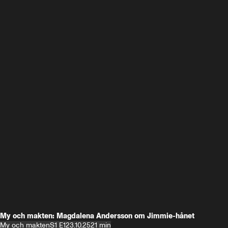
My och makten: Magdalena Andersson om Jimmie-hånet
My och makten
S1 E1
23.10.25
21 min