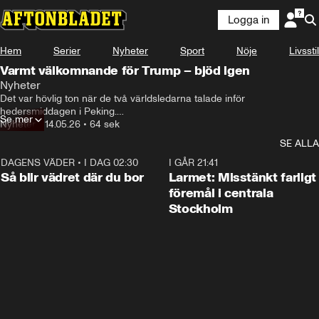
Logga in
Hem
Serier
Nyheter
Sport
Nöje
Livsstil
Varmt välkomnande för Trump – bjöd igen
Nyheter
Det var hövlig ton när de två världsledarna talade inför 
hedersmiddagen i Peking.

Se mer
Xi Jinping hade timmarna före haft ett möte med Donald Trump, där 
Nyheter
•
14.05.26
•
64 sek
bland annat handel och Irankriget avhandlades.
SE ALLA
DAGENS VÄDER
•
I DAG 02:30
1:06
I GÅR 21:41
Så blir vädret där du bor
Larmet: Misstänkt farligt
föremål i centrala
Stockholm