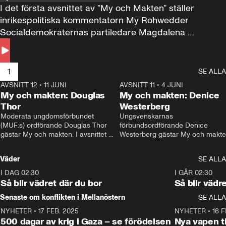
I det första avsnittet av ”My och Makten” ställer 
inrikespolitiska kommentatorn My Rohwedder 
Socialdemokraternas partiledare Magdalena 
Andersson till svars.
1
SE ALLA
AVSNITT 12
•
11 JUNI
26:27
AVSNITT 11
•
4 JUNI
2
My och makten: Douglas
My och makten: Denice
Thor
Westerberg
Moderata ungdomsförbundet 
Ungsvenskarnas 
(MUF:s) ordförande Douglas Thor 
förbundsordförande Denice 
gästar My och makten. I avsnittet 
Westerberg gästar My och makten.
diskuteras tonårsutvisningarna och 
avsnittet diskuteras migrationsfrå
hur Moderaterna ska locka väljare till 
och hur SD ska locka kvinnliga 
Väder
SE ALLA
valet i höst. 
väljare. 
I DAG 02:30
1:06
I GÅR 02:30
Så blir vädret där du bor
Så blir vädr
Senaste om konflikten i Mellanöstern
SE ALLA
NYHETER
•
17 FEB. 2025
0:45
NYHETER
•
16 F
500 dagar av krig i Gaza – se förödelsen
Nya vapen ti