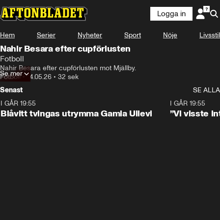
Logga in
Hem
Serier
Nyheter
Sport
Nöje
Livsstil
Nahir Besara efter cupförlusten
Fotboll
Nahir Besara efter cupförlusten mot Mjällby. 
Se mer
Fotboll
•
14.05.26
•
32 sek
Senast
SE ALLA
I GÅR 19:55
0:29
I GÅR 19:55
Blåvitt tvingas utrymma Gamla Ullevi
”Vi visste 