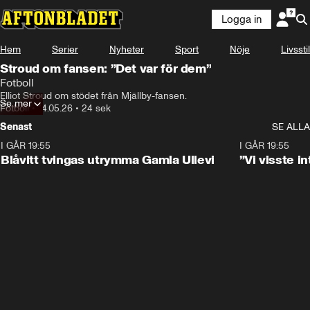
Logga in
Hem
Serier
Nyheter
Sport
Nöje
Livsstil
Stroud om fansen: ”Det var för dem”
Fotboll
Elliot Stroud om stödet från Mjällby-fansen. 
Se mer
Fotboll
•
14.05.26
•
24 sek
Senast
SE ALLA
I GÅR 19:55
0:29
I GÅR 19:55
Blåvitt tvingas utrymma Gamla Ullevi
”Vi visste 