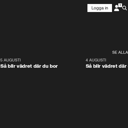
Logga in
SE ALLA
6
5 AUGUSTI
1:06
4 AUGUSTI
Så blir vädret där du bor
Så blir vädret där