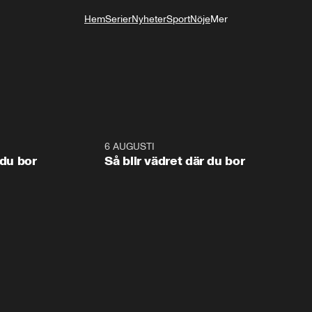
Hem
Serier
Nyheter
Sport
Nöje
Mer
Livsstil
1:06
6 AUGUSTI
1:0
 du bor
Så blir vädret där du bor