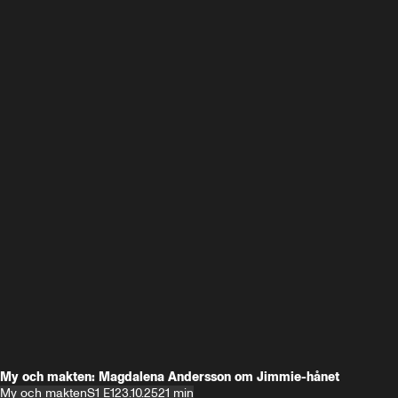
My och makten: Magdalena Andersson om Jimmie-hånet
My och makten
S1 E1
23.10.25
21 min