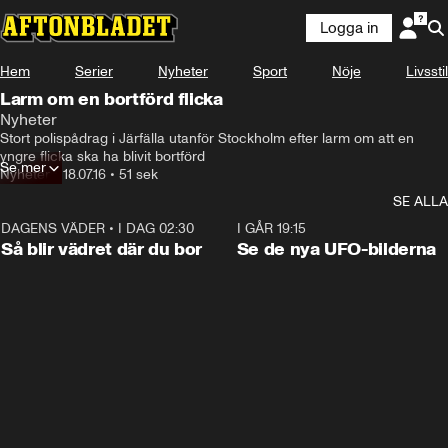
Logga in
Hem
Serier
Nyheter
Sport
Nöje
Livsstil
Larm om en bortförd flicka
Nyheter
Stort polispådrag i Järfälla utanför Stockholm efter larm om att en 
yngre flicka ska ha blivit bortförd
Se mer
Nyheter
•
18.07.16
•
51 sek
SE ALLA
DAGENS VÄDER
•
I DAG 02:30
1:06
I GÅR 19:15
Så blir vädret där du bor
Se de nya UFO-bilderna