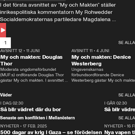
I det första avsnittet av ”My och Makten” ställer 
inrikespolitiska kommentatorn My Rohwedder 
Socialdemokraternas partiledare Magdalena 
Andersson till svars.
1
SE ALLA
AVSNITT 12
•
11 JUNI
26:27
AVSNITT 11
•
4 JUNI
2
My och makten: Douglas
My och makten: Denice
Thor
Westerberg
Moderata ungdomsförbundet 
Ungsvenskarnas 
(MUF:s) ordförande Douglas Thor 
förbundsordförande Denice 
gästar My och makten. I avsnittet 
Westerberg gästar My och makten.
diskuteras tonårsutvisningarna och 
avsnittet diskuteras migrationsfrå
hur Moderaterna ska locka väljare till 
och hur SD ska locka kvinnliga 
Väder
SE ALLA
valet i höst. 
väljare. 
I DAG 02:30
1:06
I GÅR 02:30
Så blir vädret där du bor
Så blir vädr
Senaste om konflikten i Mellanöstern
SE ALLA
NYHETER
•
17 FEB. 2025
0:45
NYHETER
•
16 F
500 dagar av krig i Gaza – se förödelsen
Nya vapen ti