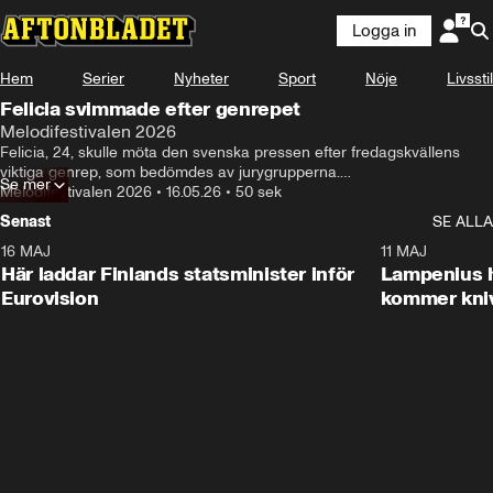
Logga in
Hem
Serier
Nyheter
Sport
Nöje
Livsstil
Felicia svimmade efter genrepet
Melodifestivalen 2026
Felicia, 24, skulle möta den svenska pressen efter fredagskvällens 
viktiga genrep, som bedömdes av jurygrupperna.

Se mer
Men i stället möttes pressen av hennes team som berättade att Felicia 
Melodifestivalen 2026
•
16.05.26
•
50 sek
svimmade efteråt och behöver vila.
Senast
SE ALLA
16 MAJ
0:23
11 MAJ
Här laddar Finlands statsminister inför
Lampenius h
Eurovision
kommer kni