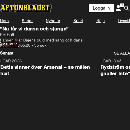
Logga in
Hem
Serier
Nyheter
Sport
Nöje
Livsstil
”Nu får vi dansa och sjunga”
Fotboll
Fansen firar Bajens guld med sång och dans. 
Se mer
Fotboll
•
16.05.26
•
35 sek
Senast
SE ALLA
I GÅR 20:36
1:30
I GÅR 18:43
Betis vinner över Arsenal – se målen
Rydström om
här!
gnäller inte”