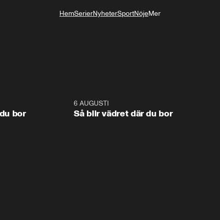
Hem
Serier
Nyheter
Sport
Nöje
Mer
Livsstil
1:06
6 AUGUSTI
1:0
 du bor
Så blir vädret där du bor