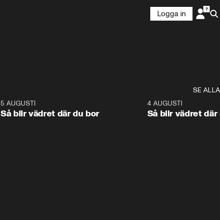
Logga in
SE ALLA
6
5 AUGUSTI
1:06
4 AUGUSTI
Så blir vädret där du bor
Så blir vädret där