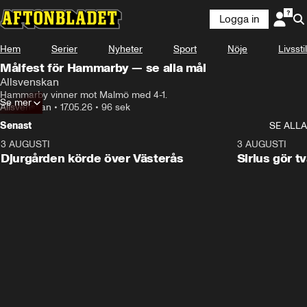
Logga in
Hem
Serier
Nyheter
Sport
Nöje
Livsstil
Målfest för Hammarby — se alla mål
Allsvenskan
Hammarby vinner mot Malmö med 4-1.
Se mer
Allsvenskan
•
17.05.26
•
96 sek
Senast
SE ALLA
3 AUGUSTI
3:00
3 AUGUSTI
Djurgården körde över Västerås
Sirius gör t