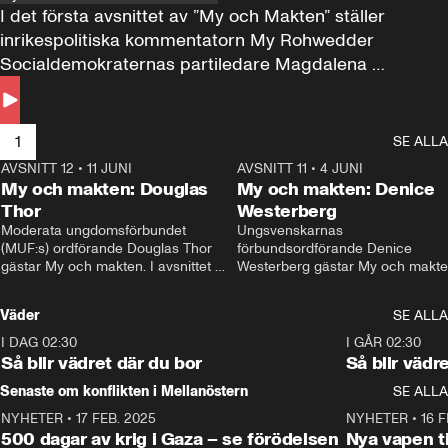
I det första avsnittet av ”My och Makten” ställer 
inrikespolitiska kommentatorn My Rohwedder 
Socialdemokraternas partiledare Magdalena 
Andersson till svars.
1
SE ALLA
AVSNITT 12
•
11 JUNI
26:27
AVSNITT 11
•
4 JUNI
2
My och makten: Douglas
My och makten: Denice
Thor
Westerberg
Moderata ungdomsförbundet 
Ungsvenskarnas 
(MUF:s) ordförande Douglas Thor 
förbundsordförande Denice 
gästar My och makten. I avsnittet 
Westerberg gästar My och makten.
diskuteras tonårsutvisningarna och 
avsnittet diskuteras migrationsfrå
hur Moderaterna ska locka väljare till 
och hur SD ska locka kvinnliga 
Väder
SE ALLA
valet i höst. 
väljare. 
I DAG 02:30
1:06
I GÅR 02:30
Så blir vädret där du bor
Så blir vädr
Senaste om konflikten i Mellanöstern
SE ALLA
NYHETER
•
17 FEB. 2025
0:45
NYHETER
•
16 F
500 dagar av krig i Gaza – se förödelsen
Nya vapen ti