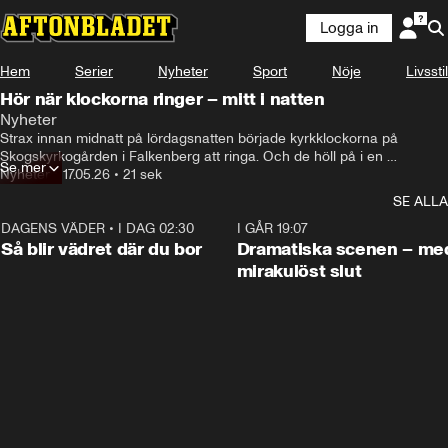
Logga in
Hem
Serier
Nyheter
Sport
Nöje
Livsstil
Hör när klockorna ringer – mitt i natten
Nyheter
Strax innan midnatt på lördagsnatten började kyrkklockorna på 
Skogskyrkogården i Falkenberg att ringa. Och de höll på i en 
Se mer
halvtimme.

Nyheter
•
17.05.26
•
21 sek
På pastoratets Facebooksida skriver kyrkoherden att det naturligtvis 
SE ALLA
inte var meningen och tillägger att man inte riktigt vet varför de 
DAGENS VÄDER
plötsligt ringde. 
•
I DAG 02:30
1:06
I GÅR 19:07
Så blir vädret där du bor
Dramatiska scenen – me
mirakulöst slut