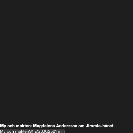
My och makten: Magdalena Andersson om Jimmie-hånet
My och makten
S1 E1
23.10.25
21 min