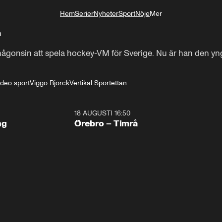
Hem
Serier
Nyheter
Sport
Nöje
Mer
Livsstil
n
ågonsin att spela hockey-VM för Sverige. Nu är han den yngs
ideo sport
Viggo Björck
Vertikal Sportettan
18 AUGUSTI 16:50
Plus
ng
Örebro – Timrå