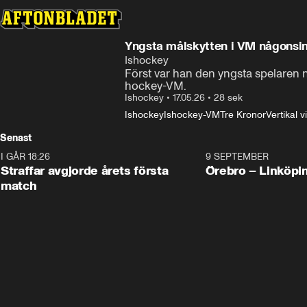
Yngsta målskytten i VM någonsi
Ishockey
Först var han den yngsta spelaren n
hockey-VM. 
Ishockey
•
17.05.26
•
28 sek
Ishockey
Ishockey-VM
Tre Kronor
Vertikal v
Senast
I GÅR 18:26
2:19
9 SEPTEMBER
Plus
Straffar avgjorde årets första
Örebro – Linköpi
match