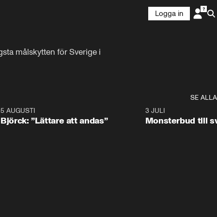
Logga in
ta målskytten för Sverige i 
SE ALLA
5 AUGUSTI
2:08
3 JULI
Björck: ”Lättare att andas”
Monsterbud till 