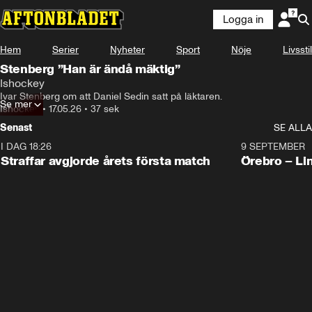
Logga in
Hem
Serier
Nyheter
Sport
Nöje
Livsstil
Stenberg ”Han är ändå mäktig”
Ishockey
Ivar Stenberg om att Daniel Sedin satt på läktaren. 
Se mer
Ishockey
•
17.05.26
•
37 sek
Senast
SE ALLA
I DAG 18:26
2:19
9 SEPTEMBER
Plus
Straffar avgjorde årets första match
Örebro – Li