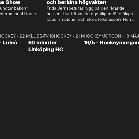
rse Show
och beridna högvakten
rundtur bakom 
Frida Jernspets tar rygg på den ridande 
ternational Horse 
polisen. Hur tränas de egentligen för stökiga 
fotbollsmatcher och stora folkmassor? Hon 
hälsar även på hos beridna högvakten, som 
den här dagen ska byta av högvakten, som 
SHOCKEY
1:00:28
•
22 MAJ
KLUBB-TV ISHOCKEY
vaktar slottet.
1:00:18
•
21 MAJ
HOCKEYMORGON
•
18 MAJ
Plus
r Luleå
60 minuter
18/5 - Hockeymorgo
Linköping HC