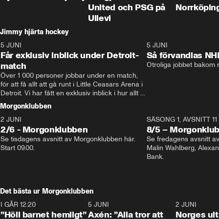
United och PSG på
Norrköpin
Ullevi
Jimmy hjärta hockey
5 JUNI
11:14
5 JUNI
Får exklusiv inblick under Detroit-
Så förvandlas NH
match
Otroliga jobbet bakom r
Över 1 000 personer jobbar under en match, 
för att få allt att gå runt i Little Ceasars Arena i 
Detroit. Vi har fått en exklusiv inblick i hur allt 
fungerar inför och under match i världens 
Morgonklubben
bästa hockeyliga
2 JUNI
SÄSONG 1, AVSNITT 11
2/6 - Morgonklubben
8/5 – Morgonklu
Se tisdagens avsnitt av Morgonklubben här. 
Se fredagens avsnitt 
Start 09.00. 
Malin Wahlberg, Alexa
Bank. 
Det bästa ur Morgonklubben
I GÅR 12:20
1:14
5 JUNI
0:44
2 JUNI
”Höll barnet hemligt”
Axén: ”Alla tror att
Norges ul