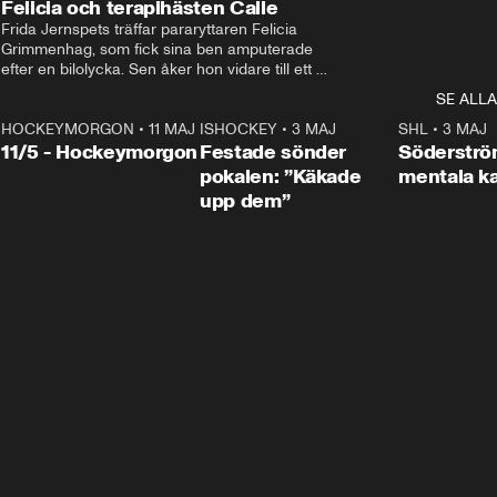
Felicia och terapihästen Calle
Frida Jernspets träffar pararyttaren Felicia 
Grimmenhag, som fick sina ben amputerade 
efter en bilolycka. Sen åker hon vidare till ett 
vård- och omsorgsboende med den 76 
SE ALLA
centimeter höga terapihästen Calle.
HOCKEYMORGON
•
11 MAJ
ISHOCKEY
•
3 MAJ
0:22
SHL
•
3 MAJ
n
11/5 - Hockeymorgon
Festade sönder
Söderströ
pokalen: ”Käkade
mentala 
upp dem”