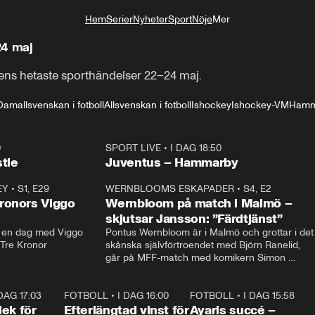
Hem
Serier
Nyheter
Sport
Nöje
Mer
Livsstil
24 maj
gens hetaste sporthändelser 22–24 maj.
mallsvenskan i fotboll
Allsvenskan i fotboll
Ishockey
Ishockey-VM
Hamm
0
SPORT LIVE
•
I DAG 18:50
Plus
tle
Juventus – Hammarby
EY
•
S1, E29
17:38
WERNBLOOMS ESKAPADER
•
S4, E2
38:2
ronors Viggo
Wernbloom på match i Malmö –
skjutsar Jansson: ”Färdtjänst”
en dag med Viggo 
Pontus Wernbloom är i Malmö och grottar i det 
 Tre Kronor
skånska självförtroendet med Björn Ranelid, 
går på MFF-match med komikern Simon 
”Chippen” Svensson och hjälper skadade 
stjärnbacken Pontus Jansson hem. 
 DAG 17:03
0:49
FOTBOLL
•
I DAG 16:00
0:33
FOTBOLL
•
I DAG 15:58
1:0
ek för
Efterlängtad vinst för
Ayaris succé –