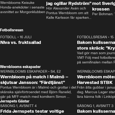
Wernblooms Keisuke 
jag ogillar Rydström”
mot Sverig
Honda-anekdoter i senaste 
Hör Alexander Axén och 
krossen
avsnittet av Morgonklubben
Pontus Wernbloom om att 
Per Bohman: ”
Kalle Karlsson får sparken 
från Bajen och att Henrik 
Rydström tar över
Fotbollsresan
FOTBOLL
•
16 JULI
0:44
FOTBOLLSRESAN
•
15
Niva vs. fruktsallad
Bakom kulisserna
stora skräck: ”Kr
Vad gör man som journa
VM? Följ med fotbollsr
Wernblooms eskapader
WERNBLOOMS ESKAPADER
•
S4, E2
38:23
WERNBLOOMS ESKAP
Wernbloom på match i Malmö –
Wernbloom möter
skjutsar Jansson: ”Färdtjänst”
Harvestad STBK
Pontus Wernbloom är i Malmö och grottar i det 
Från åtta gubbar i januar
skånska självförtroendet med Björn Ranelid, 
dag. Marcus Lager starta
går på MFF-match med komikern Simon 
lära känna folk i Linköp
Jernspets Gästar
”Chippen” Svensson och hjälper skadade 
STBK en institution – o
SÄSONG 1, AVSNITT 4
stjärnbacken Pontus Jansson hem. 
13:37
rakt in i värmen.
SÄSONG 1, AVSNITT 3
Frida Jernspets testar voltige
Bakom kulissern