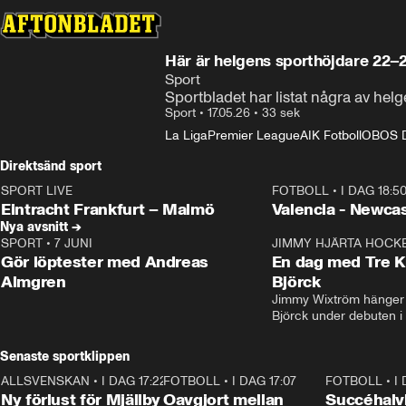
Här är helgens sporthöjdare 22–
Sport
Sportbladet har listat några av hel
Sport
•
17.05.26
•
33 sek
La Liga
Premier League
AIK Fotboll
OBOS Da
Direktsänd sport
SPORT LIVE
FOTBOLL
•
I DAG 18:5
LIVE
Plus
Plus
Eintracht Frankfurt – Malmö
Valencia - Newcas
Nya avsnitt →
SPORT
•
7 JUNI
16:36
JIMMY HJÄRTA HOCK
Gör löptester med Andreas
En dag med Tre K
Almgren
Björck
Jimmy Wixtröm hänger 
Björck under debuten i
Senaste sportklippen
ALLSVENSKAN
•
I DAG 17:22
0:37
FOTBOLL
•
I DAG 17:07
1:22
FOTBOLL
•
I
Ny förlust för Mjällby
Oavgjort mellan
Succéhalvl