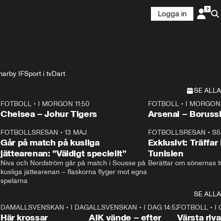
Logga in
arby IF
Sport i tv
Dart
SE ALLA
FOTBOLL
•
I MORGON 11:50
FOTBOLL
•
I MORGON 
Plus
Plus
Chelsea – Johur Tigers
Arsenal – Boruss
3
FOTBOLLSRESAN
•
13 MAJ
33:19
FOTBOLLSRESAN
•
S5
Går på match på kusliga
Exklusivt: Träffar
jättearenan: ”Väldigt speciellt”
Tunisien
Niva och Nordström går på match i Sousse på 
Berättar om sönernas tu
kusliga jättearenan – flaskorna flyger mot egna 
spelarna 
SE ALLA
3
DAMALLSVENSKAN
•
I DAG 15:23
1:39
ALLSVENSKAN
•
I DAG 14:52
2:31
FOTBOLL
•
I 
Här krossar
AIK vände – efter
Värsta riv