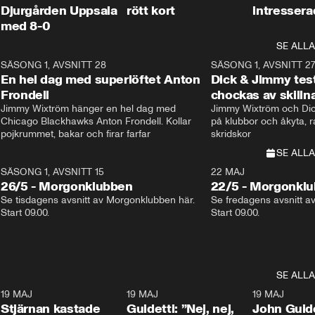
Djurgården Uppsala
rött kort
intresser
med 8-0
SE ALLA
8
SÄSONG 1, AVSNITT 28
20:38
SÄSONG 1, AVSNITT 2
Plus
En hel dag med superlöftet Anton
Dick & Jimmy test
Frondell
chockas av skill
Jimmy Wixtröm hänger en hel dag med 
Jimmy Wixtröm och Dick
Chicago Blackhawks Anton Frondell. Kollar 
på klubbor och åkyta, r
pojkrummet, bakar och firar farfar
skridskor 
SE ALLA
SÄSONG 1, AVSNITT 15
22 MAJ
26/5 - Morgonklubben
22/5 - Morgonkl
Se tisdagens avsnitt av Morgonklubben här. 
Se fredagens avsnitt a
Start 09.00. 
Start 09.00. 
SE ALLA
1
19 MAJ
0:43
19 MAJ
0:39
19 MAJ
Stjärnan kastade
Guidetti: ”Nej, nej,
John Guide