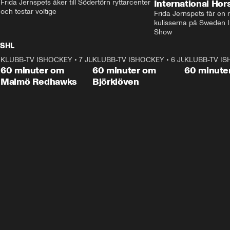
Frida Jernspets åker till Södertörn ryttarcenter 
International Ho
och testar voltige
Frida Jernspets får en 
kulisserna på Sweden In
Show
SHL
KLUBB-TV ISHOCKEY
1:02:53
•
7 JUNI
KLUBB-TV ISHOCKEY
1:00:59
•
6 JUNI
KLUBB-TV I
Plus
Plus
60 minuter om
60 minuter om
60 minute
Malmö Redhawks
Björklöven