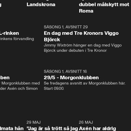
g
Landskrona
dubbel målskytt mot
Roma
1:04
SÄSONG 1, AVSNITT 29
17:3
L-rinken
En dag med Tre Kronors Viggo
inkens förvandling
Björck
Jimmy Wixtröm hänger en dag med Viggo 
Björck under debuten i Tre Kronor
SÄSONG 1, AVSNITT 16
bben
29/5 - Morgonklubben
av Morgonklubben med 
Se fredagens avsnitt av Morgonklubben här. 
nder Axén och Simon 
Start 09.00. 
0:26
29 MAJ
0:30
26 MAJ
0:3
timata hån
”Jag är så trött så jag
Axén har aldrig