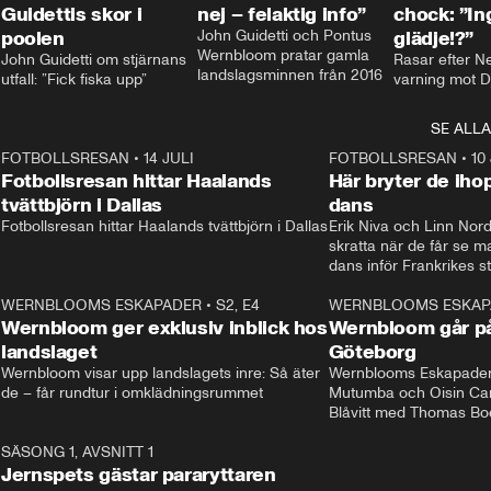
Guidettis skor i
nej – felaktig info”
chock: ”I
poolen
John Guidetti och Pontus 
glädje!?”
Wernbloom pratar gamla 
John Guidetti om stjärnans 
Rasar efter N
landslagsminnen från 2016
utfall: ”Fick fiska upp”
varning mot D
SE ALLA
8
FOTBOLLSRESAN
•
14 JULI
41:35
FOTBOLLSRESAN
•
10
Fotbollsresan hittar Haalands
Här bryter de ih
tvättbjörn i Dallas
dans
Fotbollsresan hittar Haalands tvättbjörn i Dallas
Erik Niva och Linn Nord
skratta när de får se 
dans inför Frankrikes st
VM-kvartsfinalen. 
4
WERNBLOOMS ESKAPADER
•
S2, E4
24:20
WERNBLOOMS ESKAP
Plus
Wernbloom ger exklusiv inblick hos
Wernbloom går på
landslaget
Göteborg
Wernbloom visar upp landslagets inre: Så äter 
Wernblooms Eskapader:
de – får rundtur i omklädningsrummet
Mutumba och Oisin Cant
Blåvitt med Thomas Bo
0
SÄSONG 1, AVSNITT 1
25:12
Jernspets gästar pararyttaren