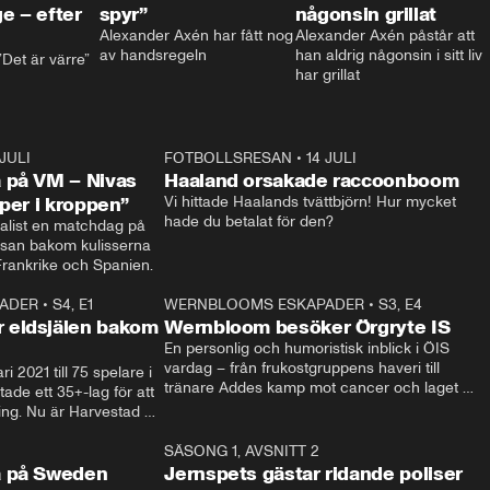
e – efter
spyr”
någonsin grillat
Alexander Axén har fått nog 
Alexander Axén påstår att 
av handsregeln
han aldrig någonsin i sitt liv 
Det är värre”
har grillat
 JULI
36:52
FOTBOLLSRESAN
•
14 JULI
0:3
 på VM – Nivas
Haaland orsakade raccoonboom
yper i kroppen”
Vi hittade Haalands tvättbjörn! Hur mycket 
hade du betalat för den?
list en matchdag på 
esan bakom kulisserna 
på semifinalen mellan Frankrike och Spanien. 
ADER
•
S4, E1
32:14
WERNBLOOMS ESKAPADER
•
S3, E4
33:1
Plus
 eldsjälen bakom
Wernbloom besöker Örgryte IS
En personlig och humoristisk inblick i ÖIS 
vardag – från frukostgruppens haveri till 
i 2021 till 75 spelare i 
tränare Addes kamp mot cancer och laget 
de ett 35+-lag för att 
som siktar mot Allsvenskan.
ing. Nu är Harvestad 
ch Wernbloom kliver 
14:14
SÄSONG 1, AVSNITT 2
24:5
a på Sweden
Jernspets gästar ridande poliser