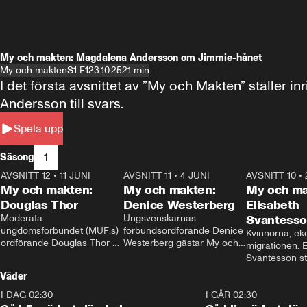
My och makten: Magdalena Andersson om Jimmie-hånet
My och makten
S1 E1
23.10.25
21 min
I det första avsnittet av ”My och Makten” ställe
Andersson till svars.
Spela upp
1
Säsong
AVSNITT 12
•
11 JUNI
26:27
AVSNITT 11
•
4 JUNI
23:40
AVSNITT 10
•
My och makten:
My och makten:
My och ma
Douglas Thor
Denice Westerberg
Elisabeth
Moderata 
Ungsvenskarnas 
Svantess
ungdomsförbundet (MUF:s) 
förbundsordförande Denice 
Kvinnorna, ek
ordförande Douglas Thor 
Westerberg gästar My och 
migrationen. E
gästar My och makten. I 
makten. I avsnittet 
Svantesson stäl
avsnittet diskuteras 
diskuteras migrationsfrågan 
när finansmini
Väder
tonårsutvisningarna och hur 
och hur SD ska locka 
Moderaterna ska locka 
kvinnliga väljare. 
I DAG 02:30
1:06
I GÅR 02:30
väljare till valet i höst. 