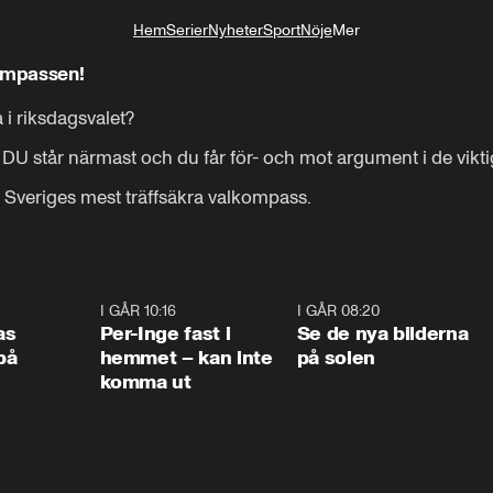
Hem
Serier
Nyheter
Sport
Nöje
Mer
Livsstil
kompassen!
i riksdagsvalet?

om DU står närmast och du får för- och mot argument i de vikti
 Sveriges mest träffsäkra valkompass.
0:45
I GÅR 10:16
1:26
I GÅR 08:20
0:3
as
Per-Inge fast i
Se de nya bilderna
på
hemmet – kan inte
på solen
komma ut