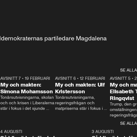
aldemokraternas partiledare Magdalena 
SE ALLA
7
AVSNITT 7
•
19 FEBRUARI
24:30
AVSNITT 6
•
12 FEBRUARI
27:30
AVSNITT 5
•
My och makten:
My och makten: Ulf
My och ma
Simona Mohamsson
Kristersson
Elisabeth
 
Tonårsutvisningarna, skolan 
Tonårsutvisningarna, 
Ringqvist
och och krisen i Liberalerna 
regeringsfrågan och 
Trump, den gr
står i fokus i det sjunde 
matpriserna står i fokus i 
omställningen
avsnittet av ”My och 
det sjätte avsnittet av ”My 
regeringsfråga
makten”. Se när 
och makten”. Se när 
centrum i det 
SE ALLA
Aftonbladets inrikespolitiska 
Aftonbladets inrikespolitiska 
avsnittet av ”
kommentator My 
kommentator My 
6
4 AUGUSTI
1:06
3 AUGUSTI
Makten”. Se nä
Rohwedder ställer 
Rohwedder ställer 