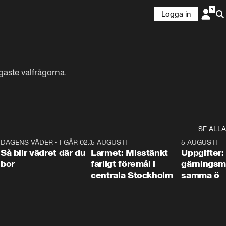
Logga in
gaste valfrågorna.

SE ALLA
1
DAGENS VÄDER
•
I GÅR 02:30
1:06
5 AUGUSTI
0:35
5 AUGUSTI
Så blir vädret där du
Larmet: Misstänkt
Uppgifter:
bor
farligt föremål i
gärningsm
centrala Stockholm
samma ö