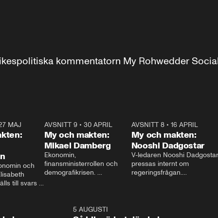
r inrikespolitiska kommentatorn My Rohwedder Soci
27 MAJ
3:51
AVSNITT 9
•
30 APRIL
24:00
AVSNITT 8
•
16 APRIL
25:1
kten:
My och makten:
My och makten:
Mikael Damberg
Nooshi Dadgostar
on
Ekonomin, 
V-ledaren Nooshi Dadgostar
finansministerrollen och 
pressas internt om 
onomin och 
demografikrisen. 
regeringsfrågan.

lisabeth 
Oppositionen ställs till svars 
I Aftonbladets 
ls till svars 
när Socialdemokraternas 
partiledarutfrågning ”My 
stern gästar 
Mikael Damberg gästar My 
och Makten” sätter hon ner 
My och Makten. 
och Makten. 
foten mot kritikerna:

1:06
5 AUGUSTI
1:0
– Vi ställer upp i val. Ska vi 