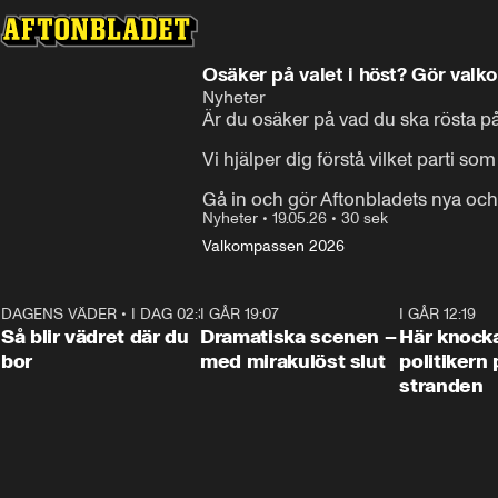
Osäker på valet i höst? Gör val
Nyheter
Är du osäker på vad du ska rösta på 
Vi hjälper dig förstå vilket parti s
Gå in och gör Aftonbladets nya och
Nyheter
•
19.05.26
•
30 sek
Valkompassen 2026
DAGENS VÄDER
•
I DAG 02:30
1:06
I GÅR 19:07
0:42
I GÅR 12:19
Så blir vädret där du
Dramatiska scenen –
Här knock
bor
med mirakulöst slut
politikern 
stranden