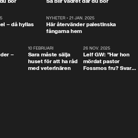
 du bor
Så blir vädret där du bor
vara med så sitter vi förstås 
25
1:22
NYHETER
•
21 JAN. 2025
0:5
ael – då hyllas
Här återvänder palestinska
fångarna hem
4:24
10 FEBRUARI
4:13
26 NOV. 2025
8:1
der –
Sara måste sälja
Leif GW: ”Har hon
huset för att ha råd
mördat pastor
med veterinären
Fossmos fru? Svar
nej.”