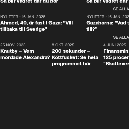
Så blir vädret där du bor
Så blir vädret där
Aftonbladets in
utbildnings- och 
statsminister Ulf Kristersson 
kommentator 
SE ALLA
integrationsminister Simona 
till svars.
Rohwedder stäl
Mohamsson till svars.
Centerpartiets
2
NYHETER
•
16 JAN. 2025
1:01
NYHETER
•
16 JAN. 20
Thand Ring till
Ahmed, 40, är fast i Gaza: ”Vill
Gazaborna: ”Vad s
tillbaka till Sverige”
till?”
SE ALLA
3
25 NOV. 2025
31:05
8 OKT. 2025
4:29
4 JUNI 2025
Knutby – Vem
200 sekunder –
Finansmin
mördade Alexandra?
Köttfusket: Se hela
125 procent
programmet här
"Skattever
viktig uppg