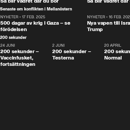
Så blir vädret där du bor
Så blir vädret där
Senaste om konflikten i Mellanöstern
NYHETER
•
17 FEB. 2025
0:45
NYHETER
•
16 FEB. 20
500 dagar av krig i Gaza – se
Nya vapen till Isr
förödelsen
Trump
200 sekunder
24 JUNI
5:00
2 JUNI
4:23
20 APRIL
200 sekunder –
200 sekunder –
200 sekun
Vaccinfusket,
Testerna
Normal
fortsättningen