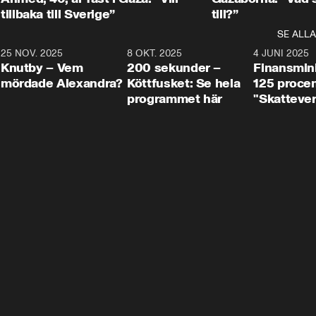
tillbaka till Sverige”
till?”
SE ALLA
3
25 NOV. 2025
31:05
8 OKT. 2025
4:29
4 JUNI 2025
Knutby – Vem
200 sekunder –
Finansmin
mördade Alexandra?
Köttfusket: Se hela
125 procent
programmet här
"Skattever
viktig uppg