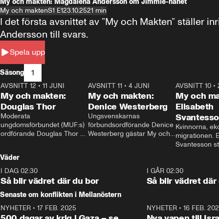
My och makten: Magdalena Andersson om Jimmie-hånet
My och makten
S1 E1
23.10.25
21 min
I det första avsnittet av ”My och Makten” ställe
Andersson till svars.
Spela upp
1
Säsong
AVSNITT 12
•
11 JUNI
26:27
AVSNITT 11
•
4 JUNI
23:40
AVSNITT 10
•
My och makten:
My och makten:
My och ma
Douglas Thor
Denice Westerberg
Elisabeth
Moderata 
Ungsvenskarnas 
Svantess
ungdomsförbundet (MUF:s) 
förbundsordförande Denice 
Kvinnorna, ek
ordförande Douglas Thor 
Westerberg gästar My och 
migrationen. E
gästar My och makten. I 
makten. I avsnittet 
Svantesson stäl
avsnittet diskuteras 
diskuteras migrationsfrågan 
när finansmini
Väder
tonårsutvisningarna och hur 
och hur SD ska locka 
Moderaterna ska locka 
kvinnliga väljare. 
I DAG 02:30
1:06
I GÅR 02:30
väljare till valet i höst. 
Så blir vädret där du bor
Så blir vädret där
Senaste om konflikten i Mellanöstern
NYHETER
•
17 FEB. 2025
0:45
NYHETER
•
16 FEB. 20
500 dagar av krig i Gaza – se
Nya vapen till Isr