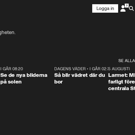
Logga in
heten. 

SE ALLA
6
I GÅR 08:20
0:31
DAGENS VÄDER
•
I GÅR 02:30
1:06
5 AUGUSTI
Se de nya bilderna
Så blir vädret där du
Larmet: M
på solen
bor
farligt för
centrala 