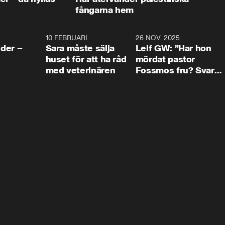
fångarna hem
4:24
10 FEBRUARI
4:13
26 NOV. 2025
8:1
der –
Sara måste sälja
Leif GW: ”Har hon
huset för att ha råd
mördat pastor
med veterinären
Fossmos fru? Svar
nej.”