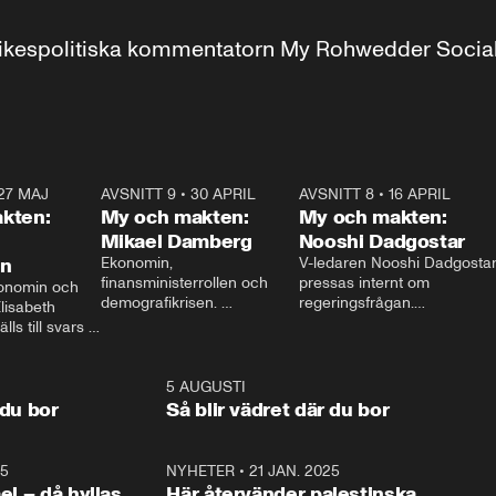
r inrikespolitiska kommentatorn My Rohwedder Soci
27 MAJ
3:51
AVSNITT 9
•
30 APRIL
24:00
AVSNITT 8
•
16 APRIL
25:1
kten:
My och makten:
My och makten:
Mikael Damberg
Nooshi Dadgostar
on
Ekonomin, 
V-ledaren Nooshi Dadgostar
finansministerrollen och 
pressas internt om 
onomin och 
demografikrisen. 
regeringsfrågan.

lisabeth 
Oppositionen ställs till svars 
I Aftonbladets 
ls till svars 
när Socialdemokraternas 
partiledarutfrågning ”My 
stern gästar 
Mikael Damberg gästar My 
och Makten” sätter hon ner 
My och Makten. 
och Makten. 
foten mot kritikerna:

1:06
5 AUGUSTI
1:0
– Vi ställer upp i val. Ska vi 
 du bor
Så blir vädret där du bor
vara med så sitter vi förstås 
25
1:22
NYHETER
•
21 JAN. 2025
0:5
ael – då hyllas
Här återvänder palestinska