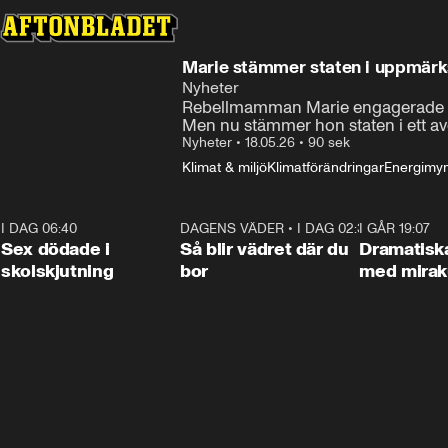
Marie stämmer staten i uppmärk
Nyheter
Rebellmamman Marie engagerade sig
Men nu stämmer hon staten i ett avg
Nyheter
•
18.05.26
•
90 sek
Klimat & miljö
Klimatförändringar
Energimy
I DAG 06:40
0:47
DAGENS VÄDER
•
I DAG 02:30
1:06
I GÅR 19:07
Sex dödade i
Så blir vädret där du
Dramatisk
skolskjutning
bor
med miraku