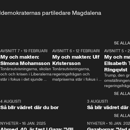
aldemokraternas partiledare Magdalena 
SE ALLA
7
AVSNITT 7
•
19 FEBRUARI
24:30
AVSNITT 6
•
12 FEBRUARI
27:30
AVSNITT 5
•
My och makten:
My och makten: Ulf
My och ma
Simona Mohamsson
Kristersson
Elisabeth
 
Tonårsutvisningarna, skolan 
Tonårsutvisningarna, 
Ringqvist
och och krisen i Liberalerna 
regeringsfrågan och 
Trump, den gr
står i fokus i det sjunde 
matpriserna står i fokus i 
omställningen
avsnittet av ”My och 
det sjätte avsnittet av ”My 
regeringsfråga
makten”. Se när 
och makten”. Se när 
centrum i det 
SE ALLA
Aftonbladets inrikespolitiska 
Aftonbladets inrikespolitiska 
avsnittet av ”
kommentator My 
kommentator My 
6
4 AUGUSTI
1:06
3 AUGUSTI
Makten”. Se nä
Rohwedder ställer 
Rohwedder ställer 
Så blir vädret där du bor
Så blir vädret där
Aftonbladets in
utbildnings- och 
statsminister Ulf Kristersson 
kommentator 
SE ALLA
integrationsminister Simona 
till svars.
Rohwedder stäl
Mohamsson till svars.
Centerpartiets
2
NYHETER
•
16 JAN. 2025
1:01
NYHETER
•
16 JAN. 20
Thand Ring till
Ahmed, 40, är fast i Gaza: ”Vill
Gazaborna: ”Vad s