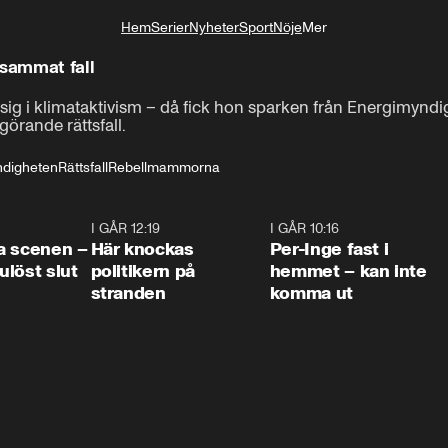
Hem
Serier
Nyheter
Sport
Nöje
Mer
Livsstil
sammat fall
 i klimataktivism – då fick hon sparken från Energimyndig
örande rättsfall.
ndigheten
Rättsfall
Rebellmammorna
0:42
I GÅR 12:19
0:45
I GÅR 10:16
1:2
a scenen –
Här knockas
Per-Inge fast i
löst slut
politikern på
hemmet – kan inte
stranden
komma ut