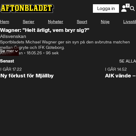
Logga in
Hem
Serier
Nyheter
Sport
Nöje
Livsstil
Wagner: ”Helt ärligt, vem bryr sig?”
Allsvenskan
Sportbladets Michael Wagner ger sin syn på den avbrutna matchen 
mellan Örgryte och IFK Göteborg.
Se mer
Allsvenskan
•
18.05.26
•
96 sek
Senast
SE ALLA
I GÅR 17:22
0:37
I GÅR 14:52
Ny förlust för Mjällby
AIK vände – 