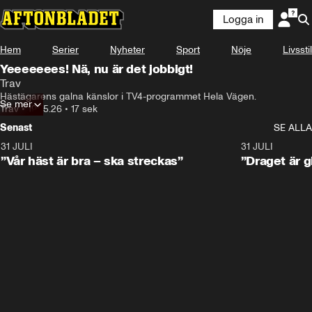
Logga in
Hem
Serier
Nyheter
Sport
Nöje
Livsstil
Yeeeeeees! Nä, nu är det jobbigt!
Trav
Hästägarens galna känslor i TV4-programmet Hela Vägen.
Se mer
Trav
•
19.05.26
•
17 sek
Senast
SE ALLA
31 JULI
4:52
31 JULI
”Vår häst är bra – ska streckas”
”Draget är g