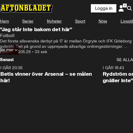
Logga in
Hem
Serier
Nyheter
Sport
Nöje
Livsstil
”Jag står inte bakom det här”
Fotboll
Det första allsvenska derbyt på 17 år mellan Örgryte och IFK Göteborg 
avbröts. Det på grund av upprepade allvarliga ordningsstörningar. 
Se mer
Dagen efter återupptogs matchen utan publik. Hör vad supportrarna 
Fotboll
•
19.05.26
•
33 sek
tycker om scenerna som utspelade sig under derbyt. 
Senast
SE ALLA
I GÅR 20:36
1:30
I GÅR 18:43
Betis vinner över Arsenal – se målen
Rydström om
här!
gnäller inte”