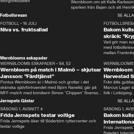
Morgonklubben
Wernbloom om att Kalle Karlsson 
sparken från Bajen och att Henrik
Rydström tar över
Fotbollsresan
SE ALLA
FOTBOLL
•
16 JULI
0:44
FOTBOLLSRES
Niva vs. fruktsallad
Bakom kulis
skräck: ”Kry
Vad gör man som
med fotbollsres
Wernblooms eskapader
WERNBLOOMS ESKAPADER
•
S4, E2
38:23
WERNBLOOMS 
Wernbloom på match i Malmö – skjutsar
Wernbloom 
Jansson: ”Färdtjänst”
Harvestad 
Pontus Wernbloom är i Malmö och grottar i det 
Från åtta gubbar 
skånska självförtroendet med Björn Ranelid, går på 
Marcus Lager sta
MFF-match med komikern Simon ”Chippen” Svensson 
folk i Linköping
och hjälper skadade stjärnbacken Pontus Jansson 
och Wernbloom kl
Jernspets Gästar
SE ALLA
hem. 
SÄSONG 1, AVSNITT 4
13:37
SÄSONG 1, AVS
Frida Jernspets testar voltige
Bakom kuli
Frida Jernspets åker till Södertörn ryttarcenter och 
Internation
testar voltige
Frida Jernspets 
Sweden Interna