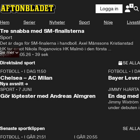
Logga in
Hem
Serier
Nyheter
Sport
Nöje
Livsstil
Tre snabba med SM-finalisterna
Sport
Det är dags för SM-finalerna i handboll. Axel Månssons Kristianstad 
HK tar emot Nikola Roganovics HK Malmö i den första 
Se mer
Sport
•
20.05.26
•
39 sek
finalseriematchen av fem. 
Direktsänd sport
SE ALLA
FOTBOLL
•
I DAG 11:50
FOTBOLL
•
I D
Plus
Plus
Chelsea – AC Milan
Bayer Lever
Nya avsnitt →
SPORT
•
7 JUNI
16:36
JIMMY HJÄRTA
Gör löptester med Andreas Almgren
En dag med 
Jimmy Wixtröm 
under debuten i
Senaste sportklippen
SE ALLA
FOTBOLL
•
I GÅR 21:51
0:31
I GÅR 20:55