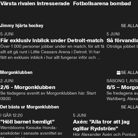
Värsta rivalen intresserade
Fotbollsarena bombad
Jimmy hjärta hockey
SE ALLA
5 JUNI
11:14
5 JUNI
Får exklusiv inblick under Detroit-match
Så förvandl
Över 1 000 personer jobbar under en match, för att få 
Otroliga jobbet
allt att gå runt i Little Ceasars Arena i Detroit. Vi har 
fått en exklusiv inblick i hur allt fungerar inför och 
under match i världens bästa hockeyliga
Morgonklubben
SE ALLA
2 JUNI
SÄSONG 1, AVSN
2/6 - Morgonklubben
8/5 – Morg
Se tisdagens avsnitt av Morgonklubben här. Start 
Se fredagens av
09.00. 
Det bästa ur Morgonklubben
SE ALLA
I GÅR 12:20
1:14
5 JUNI
”Höll barnet hemligt”
Axén: ”Alla tror att jag
Wernblooms Keisuke Honda-
ogillar Rydström”
anekdoter i senaste avsnittet av 
Hör Alexander Axén och Pontus 