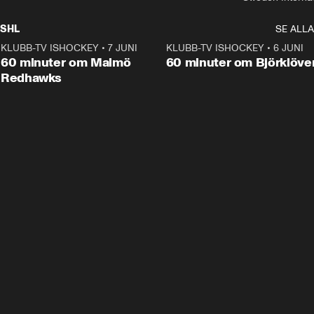
SHL
SE ALLA
KLUBB-TV ISHOCKEY
•
7 JUNI
1:02:53
KLUBB-TV ISHOCKEY
•
6 JUNI
1:0
Plus
60 minuter om Malmö
60 minuter om Björklöve
Redhawks