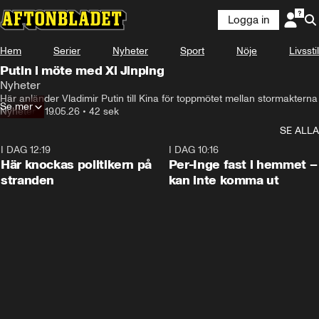
Logga in
Hem
Serier
Nyheter
Sport
Nöje
Livsstil
Putin i möte med Xi Jinping
Nyheter
Här anländer Vladimir Putin till Kina för toppmötet mellan stormakterna
Se mer
Nyheter
•
19.05.26
•
42 sek
SE ALLA
I DAG 12:19
0:45
I DAG 10:16
Här knockas politikern på
Per-Inge fast i hemmet –
stranden
kan inte komma ut