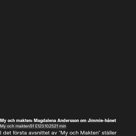
My och makten: Magdalena Andersson om Jimmie-hånet
My och makten
S1 E1
23.10.25
21 min
I det första avsnittet av ”My och Makten” ställer 