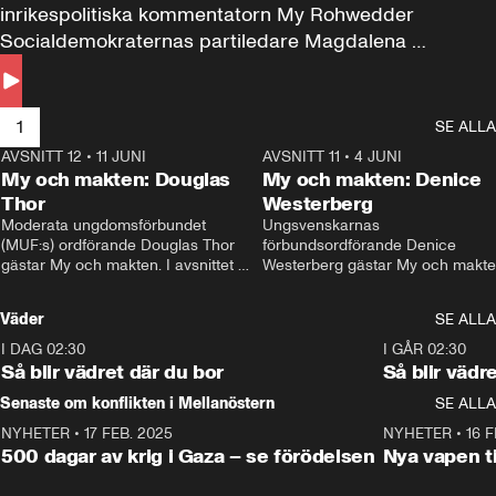
inrikespolitiska kommentatorn My Rohwedder 
Socialdemokraternas partiledare Magdalena 
Andersson till svars.
1
SE ALLA
AVSNITT 12
•
11 JUNI
26:27
AVSNITT 11
•
4 JUNI
2
My och makten: Douglas
My och makten: Denice
Thor
Westerberg
Moderata ungdomsförbundet 
Ungsvenskarnas 
(MUF:s) ordförande Douglas Thor 
förbundsordförande Denice 
gästar My och makten. I avsnittet 
Westerberg gästar My och makten.
diskuteras tonårsutvisningarna och 
avsnittet diskuteras migrationsfrå
hur Moderaterna ska locka väljare till 
och hur SD ska locka kvinnliga 
Väder
SE ALLA
valet i höst. 
väljare. 
I DAG 02:30
1:06
I GÅR 02:30
Så blir vädret där du bor
Så blir vädr
Senaste om konflikten i Mellanöstern
SE ALLA
NYHETER
•
17 FEB. 2025
0:45
NYHETER
•
16 F
500 dagar av krig i Gaza – se förödelsen
Nya vapen ti