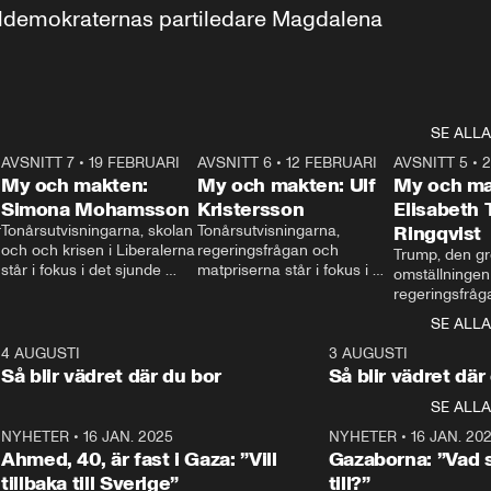
aldemokraternas partiledare Magdalena 
SE ALLA
7
AVSNITT 7
•
19 FEBRUARI
24:30
AVSNITT 6
•
12 FEBRUARI
27:30
AVSNITT 5
•
My och makten:
My och makten: Ulf
My och ma
Simona Mohamsson
Kristersson
Elisabeth
 
Tonårsutvisningarna, skolan 
Tonårsutvisningarna, 
Ringqvist
och och krisen i Liberalerna 
regeringsfrågan och 
Trump, den gr
står i fokus i det sjunde 
matpriserna står i fokus i 
omställningen
avsnittet av ”My och 
det sjätte avsnittet av ”My 
regeringsfråga
makten”. Se när 
och makten”. Se när 
centrum i det 
SE ALLA
Aftonbladets inrikespolitiska 
Aftonbladets inrikespolitiska 
avsnittet av ”
kommentator My 
kommentator My 
6
4 AUGUSTI
1:06
3 AUGUSTI
Makten”. Se nä
Rohwedder ställer 
Rohwedder ställer 
Så blir vädret där du bor
Så blir vädret där
Aftonbladets in
utbildnings- och 
statsminister Ulf Kristersson 
kommentator 
SE ALLA
integrationsminister Simona 
till svars.
Rohwedder stäl
Mohamsson till svars.
Centerpartiets
2
NYHETER
•
16 JAN. 2025
1:01
NYHETER
•
16 JAN. 20
Thand Ring till
Ahmed, 40, är fast i Gaza: ”Vill
Gazaborna: ”Vad s
tillbaka till Sverige”
till?”