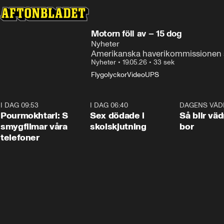
Motorn föll av – 15 dog
Nyheter
Amerikanska haverikommissionen s
Nyheter
•
19.05.26
•
33 sek
Flygolyckor
Video
UPS
I DAG 09:53
1:36
I DAG 06:40
0:47
DAGENS VÄD
Pourmokhtari: S
Sex dödade i
Så blir väd
smygfilmar våra
skolskjutning
bor
telefoner