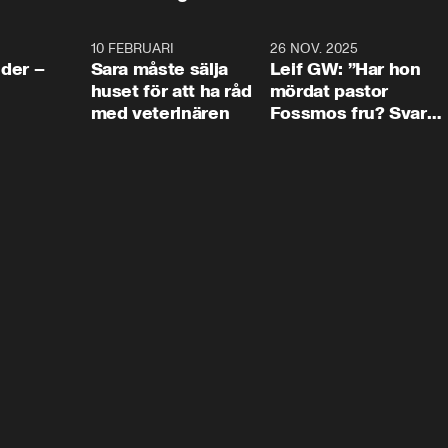
4:24
10 FEBRUARI
4:13
26 NOV. 2025
8:1
der –
Sara måste sälja
Leif GW: ”Har hon
huset för att ha råd
mördat pastor
med veterinären
Fossmos fru? Svar
nej.”