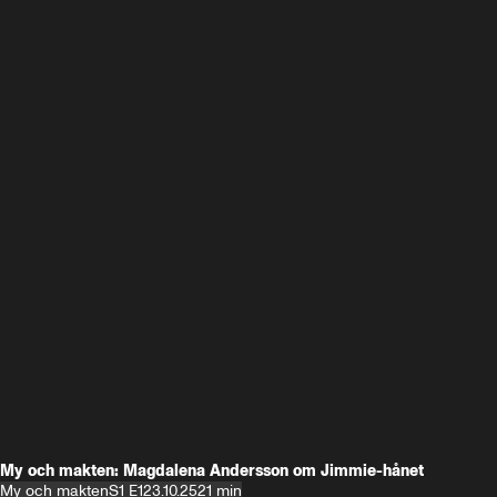
My och makten: Magdalena Andersson om Jimmie-hånet
My och makten
S1 E1
23.10.25
21 min