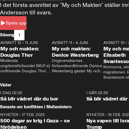
I det första avsnittet av ”My och Makten” ställe
Andersson till svars.
Spela upp
1
Säsong
AVSNITT 12
•
11 JUNI
26:27
AVSNITT 11
•
4 JUNI
23:40
AVSNITT 10
•
My och makten:
My och makten:
My och ma
Douglas Thor
Denice Westerberg
Elisabeth
Moderata 
Ungsvenskarnas 
Svantess
ungdomsförbundet (MUF:s) 
förbundsordförande Denice 
Kvinnorna, ek
ordförande Douglas Thor 
Westerberg gästar My och 
migrationen. E
gästar My och makten. I 
makten. I avsnittet 
Svantesson stäl
avsnittet diskuteras 
diskuteras migrationsfrågan 
när finansmini
Väder
tonårsutvisningarna och hur 
och hur SD ska locka 
Moderaterna ska locka 
kvinnliga väljare. 
I DAG 02:30
1:06
I GÅR 02:30
väljare till valet i höst. 
Så blir vädret där du bor
Så blir vädret där
Senaste om konflikten i Mellanöstern
NYHETER
•
17 FEB. 2025
0:45
NYHETER
•
16 FEB. 20
500 dagar av krig i Gaza – se
Nya vapen till Isr
förödelsen
Trump