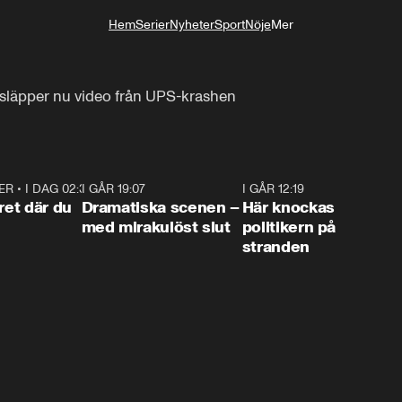
Hem
Serier
Nyheter
Sport
Nöje
Mer
Livsstil
läpper nu video från UPS-krashen
ER
•
I DAG 02:30
1:06
I GÅR 19:07
0:42
I GÅR 12:19
0:4
ret där du
Dramatiska scenen –
Här knockas
med mirakulöst slut
politikern på
stranden