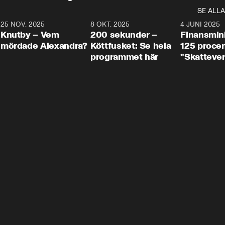
SE ALLA
3
25 NOV. 2025
31:05
8 OKT. 2025
4:29
4 JUNI 2025
Knutby – Vem
200 sekunder –
Finansmin
mördade Alexandra?
Köttfusket: Se hela
125 procent
programmet här
"Skattever
viktig uppg