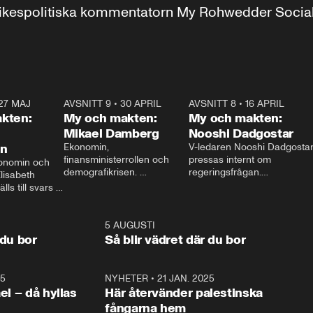
r inrikespolitiska kommentatorn My Rohwedder Soci
27 MAJ
3:51
AVSNITT 9
•
30 APRIL
24:00
AVSNITT 8
•
16 APRIL
25:1
kten:
My och makten:
My och makten:
Mikael Damberg
Nooshi Dadgostar
on
Ekonomin, 
V-ledaren Nooshi Dadgostar
finansministerrollen och 
pressas internt om 
onomin och 
demografikrisen. 
regeringsfrågan.

lisabeth 
Oppositionen ställs till svars 
I Aftonbladets 
ls till svars 
när Socialdemokraternas 
partiledarutfrågning ”My 
stern gästar 
Mikael Damberg gästar My 
och Makten” sätter hon ner 
My och Makten. 
och Makten. 
foten mot kritikerna:

1:06
5 AUGUSTI
1:0
– Vi ställer upp i val. Ska vi 
 du bor
Så blir vädret där du bor
vara med så sitter vi förstås 
25
1:22
NYHETER
•
21 JAN. 2025
0:5
ael – då hyllas
Här återvänder palestinska
fångarna hem