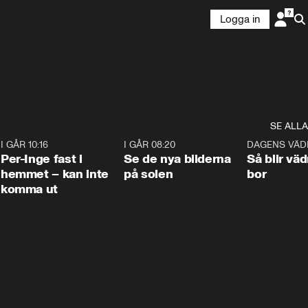
Logga in
SE ALLA
5
I GÅR 10:16
1:26
I GÅR 08:20
0:31
DAGENS VÄD
Per-Inge fast i
Se de nya bilderna
Så blir väd
hemmet – kan inte
på solen
bor
komma ut