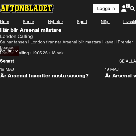
Logga in
Hem
Serier
Nyheter
Sport
Nöje
Livsstil
Här blir Arsenal mästare
London Calling
Se när fansen i London firar när Arsenal blir mästare i kavaj i Premier 
League.
Se mer
London Calling
•
19.05.26
•
18 sek
Senast
SE ALLA
19 MAJ
1:01
19 MAJ
Är Arsenal favoriter nästa säsong?
Är Arsenal v