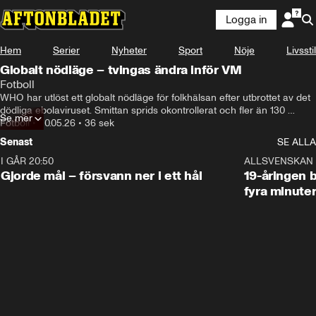
Logga in
Hem
Serier
Nyheter
Sport
Nöje
Livsstil
Globalt nödläge – tvingas ändra inför VM
Fotboll
WHO har utlöst ett globalt nödläge för folkhälsan efter utbrottet av det 
dödliga ebolaviruset. Smittan sprids okontrollerat och fler än 130 
Se mer
personer har dött i Kongo-Kinshasa och grannlandet Uganda. Men 
Fotboll
•
20.05.26
•
36 sek
mörkertalet tros vara stort och det är oklart hur många som egentligen 
Senast
SE ALLA
är smittade.

I GÅR 20:50
0:31
ALLSVENSKAN
Om bara en månad ska Kongo-Kinshasa delta i fotbolls-VM. Nu 
Gjorde mål – försvann ner i ett hål
19-åringen b
tvingas de till ändringar i sin uppladdning. Landslaget skippar helt att 
fyra minute
ladda i sitt hemland utan reser i stället till Europa och Texas.