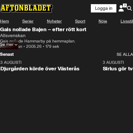
Logga in
Hem
Serier
Nyheter
Sport
Nöje
Livsstil
Gais nollade Bajen – efter rött kort
Allsvenskan
Gais nollade Hammarby på hemmaplan.
Se mer
Allsvenskan
•
20.05.26
•
179 sek
Senast
SE ALLA
3 AUGUSTI
3:00
3 AUGUSTI
Djurgården körde över Västerås
Sirius gör t