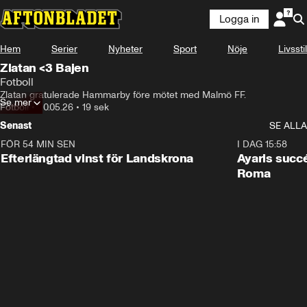
Logga in
Hem
Serier
Nyheter
Sport
Nöje
Livsstil
Zlatan <3 Bajen
Fotboll
Zlatan gratulerade Hammarby före mötet med Malmö FF.
Se mer
Fotboll
•
20.05.26
•
19 sek
Senast
SE ALLA
FÖR 54 MIN SEN
0:33
I DAG 15:58
Efterlängtad vinst för Landskrona
Ayaris succ
Roma