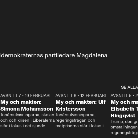
aldemokraternas partiledare Magdalena 
SE ALLA
7
AVSNITT 7
•
19 FEBRUARI
24:30
AVSNITT 6
•
12 FEBRUARI
27:30
AVSNITT 5
•
My och makten:
My och makten: Ulf
My och ma
Simona Mohamsson
Kristersson
Elisabeth
 
Tonårsutvisningarna, skolan 
Tonårsutvisningarna, 
Ringqvist
och och krisen i Liberalerna 
regeringsfrågan och 
Trump, den gr
står i fokus i det sjunde 
matpriserna står i fokus i 
omställningen
avsnittet av ”My och 
det sjätte avsnittet av ”My 
regeringsfråga
makten”. Se när 
och makten”. Se när 