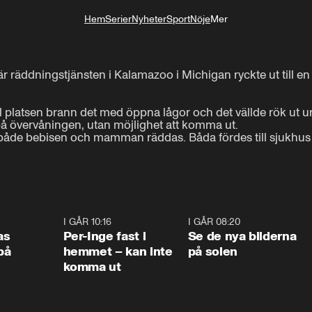
Hem
Serier
Nyheter
Sport
Nöje
Mer
Livsstil
r räddningstjänsten i Kalamazoo i Michigan ryckte ut till en 
 platsen brann det med öppna lågor och det vällde rök ut ur 
övervåningen, utan möjlighet att komma ut.

både bebisen och mamman räddas. Båda fördes till sjukhus 
0:45
I GÅR 10:16
1:26
I GÅR 08:20
0:3
as
Per-Inge fast i
Se de nya bilderna
på
hemmet – kan inte
på solen
komma ut