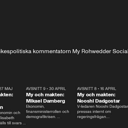
r inrikespolitiska kommentatorn My Rohwedder Soci
27 MAJ
3:51
AVSNITT 9
•
30 APRIL
24:00
AVSNITT 8
•
16 APRIL
25:1
kten:
My och makten:
My och makten:
Mikael Damberg
Nooshi Dadgostar
on
Ekonomin, 
V-ledaren Nooshi Dadgostar
finansministerrollen och 
pressas internt om 
onomin och 
demografikrisen. 
regeringsfrågan.

lisabeth 
Oppositionen ställs till svars 
I Aftonbladets 
ls till svars 
när Socialdemokraternas 
partiledarutfrågning ”My 