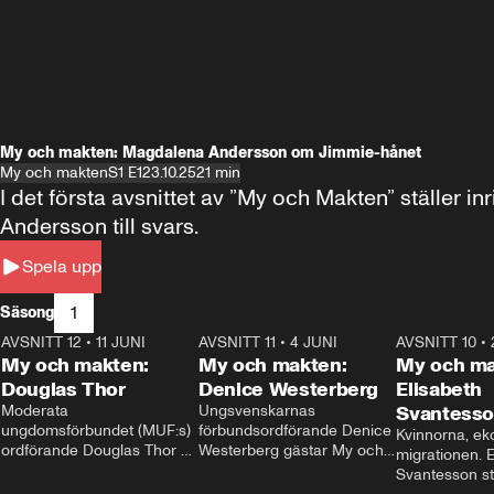
My och makten: Magdalena Andersson om Jimmie-hånet
My och makten
S1 E1
23.10.25
21 min
I det första avsnittet av ”My och Makten” ställe
Andersson till svars.
Spela upp
1
Säsong
AVSNITT 12
•
11 JUNI
26:27
AVSNITT 11
•
4 JUNI
23:40
AVSNITT 10
•
My och makten:
My och makten:
My och ma
Douglas Thor
Denice Westerberg
Elisabeth
Moderata 
Ungsvenskarnas 
Svantess
ungdomsförbundet (MUF:s) 
förbundsordförande Denice 
Kvinnorna, ek
ordförande Douglas Thor 
Westerberg gästar My och 
migrationen. E
gästar My och makten. I 
makten. I avsnittet 
Svantesson stäl
avsnittet diskuteras 
diskuteras migrationsfrågan 