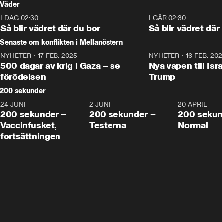
när finansmini
Väder
tonårsutvisningarna och hur 
och hur SD ska locka 
Moderaterna ska locka 
kvinnliga väljare. 
I DAG 02:30
1:06
I GÅR 02:30
väljare till valet i höst. 
Så blir vädret där du bor
Så blir vädret där
Senaste om konflikten i Mellanöstern
NYHETER
•
17 FEB. 2025
0:45
NYHETER
•
16 FEB. 20
500 dagar av krig i Gaza – se
Nya vapen till Isr
förödelsen
Trump
200 sekunder
24 JUNI
5:00
2 JUNI
4:23
20 APRIL
200 sekunder –
200 sekunder –
200 sekun
Vaccinfusket,
Testerna
Normal
fortsättningen