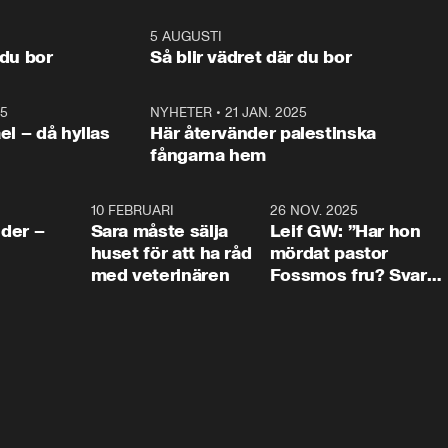
stern gästar 
Mikael Damberg gästar My 
och Makten” sätter hon ner 
My och Makten. 
och Makten. 
foten mot kritikerna:

1:06
5 AUGUSTI
1:0
– Vi ställer upp i val. Ska vi 
 du bor
Så blir vädret där du bor
vara med så sitter vi förstås 
25
1:22
NYHETER
•
21 JAN. 2025
0:5
ael – då hyllas
Här återvänder palestinska
fångarna hem
4:24
10 FEBRUARI
4:13
26 NOV. 2025
8:1
der –
Sara måste sälja
Leif GW: ”Har hon
huset för att ha råd
mördat pastor
med veterinären
Fossmos fru? Svar
nej.”