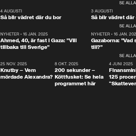
centrum i det 
SE ALLA
Aftonbladets inrikespolitiska 
Aftonbladets inrikespolitiska 
avsnittet av ”
kommentator My 
kommentator My 
6
4 AUGUSTI
1:06
3 AUGUSTI
Makten”. Se nä
Rohwedder ställer 
Rohwedder ställer 
Så blir vädret där du bor
Så blir vädret där
Aftonbladets in
utbildnings- och 
statsminister Ulf Kristersson 
kommentator 
SE ALLA
integrationsminister Simona 
till svars.
Rohwedder stäl
Mohamsson till svars.
Centerpartiets
2
NYHETER
•
16 JAN. 2025
1:01
NYHETER
•
16 JAN. 20
Thand Ring till
Ahmed, 40, är fast i Gaza: ”Vill
Gazaborna: ”Vad s
tillbaka till Sverige”
till?”
SE ALLA
3
25 NOV. 2025
31:05
8 OKT. 2025
4:29
4 JUNI 2025
Knutby – Vem
200 sekunder –
Finansmin
mördade Alexandra?
Köttfusket: Se hela
125 procent
programmet här
"Skattever
viktig uppg