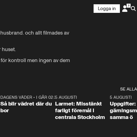
Logga in
husbrand. och allt filmades av 
huset. 

för kontroll men ingen av dem 
SE ALLA
1
DAGENS VÄDER
•
I GÅR 02:30
1:06
5 AUGUSTI
0:35
5 AUGUSTI
Så blir vädret där du
Larmet: Misstänkt
Uppgifter:
bor
farligt föremål i
gärningsm
centrala Stockholm
samma ö