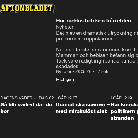
Här räddas bebisen från elden
Nyheter
Det blev en dramatisk utryckning nä
polisernas kroppskameror.

När den förste polismannen kom till
Mamman och bebisen befann sig på 
Tack vare rådigt ingripande kunde 
skadades.
Nyheter
•
20.05.26
•
47 sek
Michigan
DAGENS VÄDER
•
I DAG 02:30
1:06
I GÅR 19:07
0:42
I GÅR 12:19
Så blir vädret där du
Dramatiska scenen –
Här knock
bor
med mirakulöst slut
politikern 
stranden