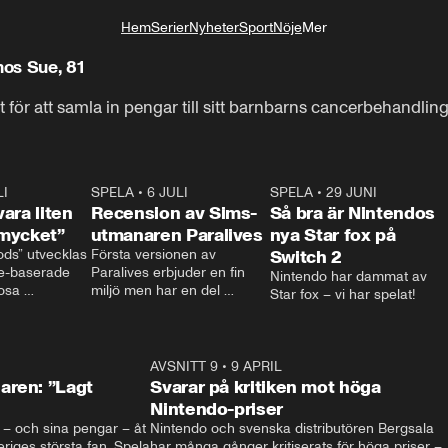
Hem
Serier
Nyheter
Sport
Nöje
Mer
Livsstil
os Sue, 81
 för att samla in pengar till sitt barnbarns cancerbehandling
LI
2:07
SPELA
•
6 JULI
0:58
SPELA
•
29 JUNI
1:3
ara liten
Recension av Sims-
Så bra är Nintendos
mycket”
utmanaren Paralives
nya Star fox på
ds” utvecklas 
Första versionen av 
Switch 2
e-baserade 
Paralives erbjuder en fin 
Nintendo har dammat av 
osa 
miljö men har en del 
Star fox – vi har spelat!
m gör sitt 
buggar.
l.

 om en liten 
ill en 
1:43
AVSNITT 9
•
9 APRIL
1:2
 att tvätta 
aren: ”Lagt
Svarar på kritiken mot höga
rädda de 
Nintendo-priser
erna som bor 
iv – och sina pengar – åt 
Nintendo och svenska distributören Bergsala 
riges största fan, Spela 
har många gånger kritiserats för höga priser – 