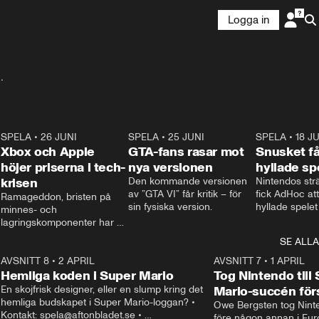
Logga in
.
8
SPELA
•
26 JUNI
1:05
SPELA
•
25 JUNI
1:20
SPELA
•
18 J
Xbox och Apple
GTA-fans rasar mot
Snusket få
höjer priserna i tech-
nya versionen
hyllade sp
krisen
Den kommande versionen 
Nintendos strä
av ”GTA VI” får kritik – för 
fick AdHoc att
Ramageddon, bristen på 
sin fysiska version.
hyllade spelet
minnes- och 
Nintendo Swit
lagringskomponenter har 
släpper de en
redan fått Sony och 
SE ALLA
som tar bort d
Nintendo att höja priset på 
rutorna.
8
Playstation och Switch 2. 
AVSNITT 8
•
2 APRIL
0:55
AVSNITT 7
•
1 APRIL
Nu höjer Microsoft priset på 
Hemliga koden i Super Mario
Tog Nintendo till
Xbox och Apple på Ipad och 
En skojfrisk designer, eller en slump kring det 
Mario-succén för
Macbook.
hemliga budskapet i Super Mario-loggan? • 
Owe Bergsten tog Ninten
Kontakt: spela@aftonbladet.se • 
före någon annan i Euro