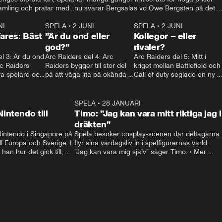
amling och pratar med 
nu svarar Bergsalas vd Owe Bergsten på det 
 lille rörmokaren på sin 
och avslöjar att han själv inte alls spelar så 
aftonbladet.se • Mer: 
NI
2:09
SPELA
•
2 JUNI
mycket. • Kontakt: spela@aftonbladet.se • 
2:25
SPELA
•
2 JUNI
1:4
Fares: Bäst
”Är du ond eller
Mer:spela.aftonbladet.se
Kollegor – eller
god?”
rivaler?
l 3: Är du ond 
Arc Raiders del 4: Arc 
Arc Raiders del 5: Mitt i 
rc Raiders 
Raiders bygger till stor del 
kriget mellan Battlefield och 
a spelare och 
på att våga lita på okända 
Call of duty seglade en ny 
 moralisk linje.
spelare – men det är lätt att 
lirare in och krossade allt 
bli huggen i ryggen.
motstånd. Men vad säger 
BF-bossen om 
28:48
SPELA
•
28 JANUARI
1:3
konkurrensen?
intendo till
Timo: ”Jag kan vara mitt riktiga jag i
dräkten”
intendo i Singapore på 
Spela besöker cosplay-scenen där deltagarna 
ll Europa och Sverige. I 
flyr sina vardagsliv in i spelfigurernas värld. 
han hur det gick till, 
”Jag kan vara mig själv” säger Timo. • Mer 
lar, svarar på kritiken 
spela på spela.agftonbladet.se, kontakt: 
 känslorna när han ser 
spela@aftonbladet.se.
porter: Andreas 
a@aftonbladet.se • Mer 