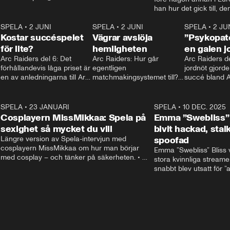
spela.aftonbladet.se
han hur det gick till, d
Mariostatyn och hur ha
6
SPELA
•
2 JUNI
2:15
SPELA
•
2 JUNI
succéspelet. • Kontakt:
2:14
SPELA
•
2 JU
Kostar succéspelet
Vägrar avslöja
Mer: spela.aftonbladet.
”Psykopat
för lite?
hemligheten
en galen j
Arc Raiders del 6: Det 
Arc Raiders: Hur går 
Arc Raiders del
förhållandevis låga priset är 
egentligen 
jordnöt gjorde
en av anledningarna till Arc 
matchmakingsystemet till? 
succé bland A
Raiders succé – men sattes 
Hamnar aggressiva med 
streamersarn
det FÖR lågt?
andra likasinnade? Vi pratar 
med utvecklarna och 
5
SPELA
•
23 JANUARI
7:06
SPELA
•
10 DEC. 2025
spekulerar själva.
Cosplayern MissMikkaa: Spela på
Emma ”Swebliss” 
sexighet så mycket du vill
bivit hackad, sta
Längre version av Spela-intervjun med 
spoofad
cosplayern MissMikkaa om hur man börjar 
Emma ”Swebliss” Bliss v
med cosplay – och tänker på säkerheten. • 
stora kvinnliga streamer
Kontakt: spela@aftonbladet.se / Mer gaming: 
snabbt blev utsatt för ”a
spela.aftonbladet.se
grejer: att bli hackad, s
spoofad. • Kontakt: spe