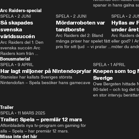
tänkte kring mörker för barn. • Mer: 
spanar in hans galna s
spela.aftonbladet.se • Kontakt: 
Arc Raiders-special
Linn som tatuerat in den
spela@aftonbladet.se
SPELA
•
2 JUNI
2:12
SPELA
•
2 JUNI
kropp. • Kontakt: spela@
1:50
SPELA
•
2 JU
Så skapades
Mördarroboten var
spela.aftonbladet.se
Hyllas av 
svenska
tandborste
under året
världssuccén
Arc Raiders del 2: Bland 
Arc Raiders de
många priser har spelet fått 
eller god? I A
Arc Raiders del 1: Den 
pris för sitt ljud  – vi pratar 
möter du andr
svenska succén Arc 
med teamet bakom om hur 
kan själv välja
Raiders kom från 
de jobbar.
Bonusmaterial
ingenstans och gjorde 
braksuccé – men vad är 
SPELA
•
9 APRIL
21:03
SPELA
•
1 APRIL
egentligen förklaringen 
Har lagt miljoner på Nintendoprylar
Knepen som tog N
bakom?
Stanislav har kallats Sveriges största 
Sverige
Nintendofan – Spela besöker hans gamecave
Owe Bergsten hittade N
80-talet – och tog det ti
en stor intervju berättar 
hur mycket han själv spe
mot höga priser och om
Trailer
ett Switch på stan. • Re
SPELA
•
11 MARS 2025
0:37
Hansson • Kontakt: spel
Trailer: Spela – premiär 12 mars
på spela.aftonbladet.se
Aftonbladets nya tv-program om gaming för 
alla – Spela – har premiär 12 mars.
Missa inte det här