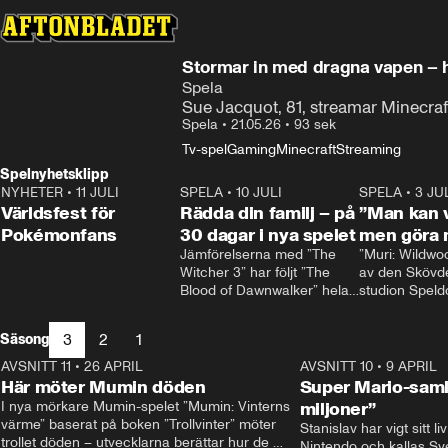
Stormar in med dragna vapen – h
Spela
Sue Jacquot, 81, streamar Minecraft
Spela
•
21.05.26
•
93 sek
Tv-spel
Gaming
Minecraft
Streaming
Spelnyhetsklipp
NYHETER
•
11 JULI
0:58
SPELA
•
10 JULI
1:54
SPELA
•
3 JU
Världsfest för
Rädda din familj – på
”Man kan v
Pokémonfans
30 dagar i nya spelet
men göra 
Jämförelserna med ”The 
”Muri: Wildwoo
Witcher 3” har följt ”The 
av den Skövd
Blood of Dawnwalker” hela 
studion Speld
tiden.

Interactive, so
Rafał Jankowski, som jobbat 
första stora spe
3
2
1
Säsong
på båda spelen, skrattar åt 
Spelet handlar
dem.

mus som åker t
AVSNITT 11
•
26 APRIL
1:57
AVSNITT 10
•
9 APRIL
– Redan från början förstod 
förorenad ö för
Här möter Mumin döden
Super Mario-saml
vi att vi behövde vår egen 
rent den och 
I nya mörkare Mumin-spelet ”Mumin: Vinterns 
miljoner”
identitet, säger han.
gulliga varels
värme” baserat på boken ”Trollvinter” möter 
Stanislav har vigt sitt l
där.
trollet döden – utvecklarna berättar hur de 
Nintendo och kallas Sve