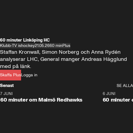
60 minuter Linköping HC
Klubb-TV ishockey
21.05.26
60 min
Plus
Staffan Kronwall, Simon Norberg och Anna Rydén 
analyserar LHC, General manger Andreas Hägglund 
med på länk. 
Skaffa Plus
Logga in
Senast
SE ALLA
7 JUNI
1:02:53
6 JUNI
Plus
60 minuter om Malmö Redhawks
60 minuter 