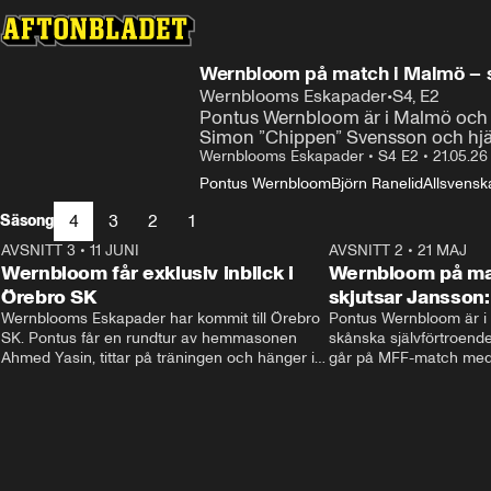
Wernbloom på match i Malmö – sk
Wernblooms Eskapader
•
S4, E2
Pontus Wernbloom är i Malmö och g
Simon ”Chippen” Svensson och hjä
Wernblooms Eskapader
•
S4 E2
•
21.05.26
Pontus Wernbloom
Björn Ranelid
Allsvenska
4
3
2
1
Säsong
AVSNITT 3
•
11 JUNI
48:33
AVSNITT 2
•
21 MAJ
Wernbloom får exklusiv inblick i
Wernbloom på ma
Örebro SK
skjutsar Jansson:
Wernblooms Eskapader har kommit till Örebro 
Pontus Wernbloom är i M
SK. Pontus får en rundtur av hemmasonen 
skånska självförtroende
Ahmed Yasin, tittar på träningen och hänger i 
går på MFF-match med
stan med Alexander Axén, får en pratstund 
”Chippen” Svensson och
med huvudtränare Rikard Norling och lär sig 
måla av Jacob Ouro Ortmark. Avsnittet 
spelades in 6 maj 2026.