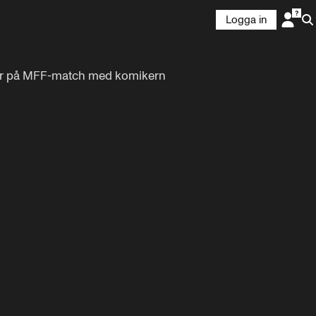
Logga in
går på MFF-match med komikern 
4