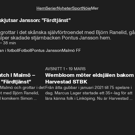
Hem
Serier
Nyheter
Sport
Nöje
Mer
Livsstil
jutsar Jansson: ”Färdtjänst”
rottar i det skånska självförtroendet med Björn Ranelid, 
lper skadade stjärnbacken Pontus Jansson hem. 
•
38 min
n i fotboll
Fotboll
Pontus Jansson
Malmö FF
38:23
AVSNITT 1
•
19 MARS
32:1
tch i Malmö –
Wernbloom möter eldsjälen bakom
 ”Färdtjänst”
Harvestad STBK
almö och grottar i det 
Från åtta gubbar i januari 2021 till 75 spelare i 
t med Björn Ranelid, 
dag. Marcus Lager startade ett 35+-lag för att 
 komikern Simon 
lära känna folk i Linköping. Nu är Harvestad 
 hjälper skadade 
STBK en institution – och Wernbloom kliver 
stjärnbacken Pontus Jansson hem. 
rakt in i värmen.