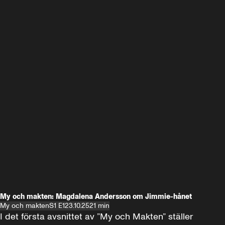
My och makten: Magdalena Andersson om Jimmie-hånet
My och makten
S1 E1
23.10.25
21 min
I det första avsnittet av ”My och Makten” ställer 