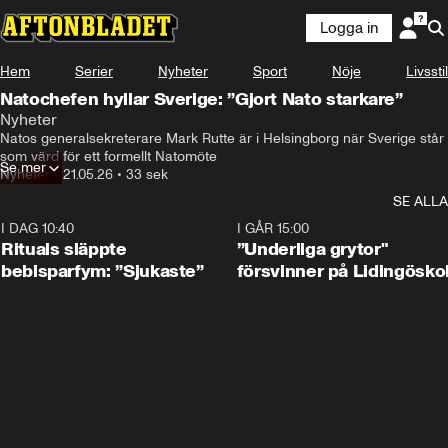
Logga in
Hem
Serier
Nyheter
Sport
Nöje
Livsstil
Natochefen hyllar Sverige: ”Gjort Nato starkare”
Nyheter
Natos generalsekreterare Mark Rutte är i Helsingborg när Sverige står 
som värd för ett formellt Natomöte
Se mer
Nyheter
•
21.05.26
•
33 sek
SE ALLA
I DAG 10:40
1:01
I GÅR 15:00
Rituals släppte
”Underliga grytor"
bebisparfym: ”Sjukaste”
försvinner på Lidingösko