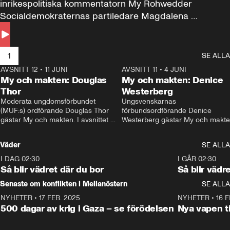
inrikespolitiska kommentatorn My Rohwedder 
Socialdemokraternas partiledare Magdalena 
Andersson till svars.
1
SE ALLA
AVSNITT 12
•
11 JUNI
26:27
AVSNITT 11
•
4 JUNI
2
My och makten: Douglas
My och makten: Denice
Thor
Westerberg
Moderata ungdomsförbundet 
Ungsvenskarnas 
(MUF:s) ordförande Douglas Thor 
förbundsordförande Denice 
gästar My och makten. I avsnittet 
Westerberg gästar My och makten.
diskuteras tonårsutvisningarna och 
avsnittet diskuteras migrationsfrå
hur Moderaterna ska locka väljare till 
och hur SD ska locka kvinnliga 
Väder
SE ALLA
valet i höst. 
väljare. 
I DAG 02:30
1:06
I GÅR 02:30
Så blir vädret där du bor
Så blir vädr
Senaste om konflikten i Mellanöstern
SE ALLA
NYHETER
•
17 FEB. 2025
0:45
NYHETER
•
16 F
500 dagar av krig i Gaza – se förödelsen
Nya vapen ti