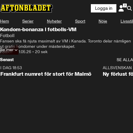
Logga in
Hem
Serier
Nyheter
Sport
Nöje
Livsstil
Kondom-bonanza i fotbolls-VM
Fotboll
Fansen ska få njuta maximalt av VM i Kanada. Toronto delar nämligen 
Se mer
Fotboll
•
21.05.26
•
20 sek
Senast
SE ALLA
I DAG 18:53
0:56
ALLSVENSKAN
Frankfurt numret för stort för Malmö
Ny förlust f