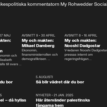
r inrikespolitiska kommentatorn My Rohwedder Soci
27 MAJ
3:51
AVSNITT 9
•
30 APRIL
24:00
AVSNITT 8
•
16 APRIL
25:1
kten:
My och makten:
My och makten:
Mikael Damberg
Nooshi Dadgostar
on
Ekonomin, 
V-ledaren Nooshi Dadgostar
finansministerrollen och 
pressas internt om 
onomin och 
demografikrisen. 
regeringsfrågan.

lisabeth 
Oppositionen ställs till svars 
I Aftonbladets 
ls till svars 
när Socialdemokraternas 
partiledarutfrågning ”My 
stern gästar 
Mikael Damberg gästar My 
och Makten” sätter hon ner 
My och Makten. 
och Makten. 
foten mot kritikerna:

1:06
5 AUGUSTI
1:0
– Vi ställer upp i val. Ska vi 
 du bor
Så blir vädret där du bor
vara med så sitter vi förstås 
25
1:22
NYHETER
•
21 JAN. 2025
0:5
ael – då hyllas
Här återvänder palestinska
fångarna hem