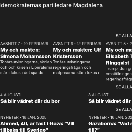
aldemokraternas partiledare Magdalena 
SE ALLA
7
AVSNITT 7
•
19 FEBRUARI
24:30
AVSNITT 6
•
12 FEBRUARI
27:30
AVSNITT 5
•
My och makten:
My och makten: Ulf
My och ma
Simona Mohamsson
Kristersson
Elisabeth
 
Tonårsutvisningarna, skolan 
Tonårsutvisningarna, 
Ringqvist
och och krisen i Liberalerna 
regeringsfrågan och 
Trump, den gr
står i fokus i det sjunde 
matpriserna står i fokus i 
omställningen
avsnittet av ”My och 
det sjätte avsnittet av ”My 
regeringsfråga
makten”. Se när 
och makten”. Se när 
centrum i det 
SE ALLA
Aftonbladets inrikespolitiska 
Aftonbladets inrikespolitiska 
avsnittet av ”
kommentator My 
kommentator My 
6
4 AUGUSTI
1:06
3 AUGUSTI
Makten”. Se nä
Rohwedder ställer 
Rohwedder ställer 
Så blir vädret där du bor
Så blir vädret där
Aftonbladets in
utbildnings- och 
statsminister Ulf Kristersson 
kommentator 
SE ALLA
integrationsminister Simona 
till svars.
Rohwedder stäl
Mohamsson till svars.
Centerpartiets
2
NYHETER
•
16 JAN. 2025
1:01
NYHETER
•
16 JAN. 20
Thand Ring till
Ahmed, 40, är fast i Gaza: ”Vill
Gazaborna: ”Vad s
tillbaka till Sverige”
till?”