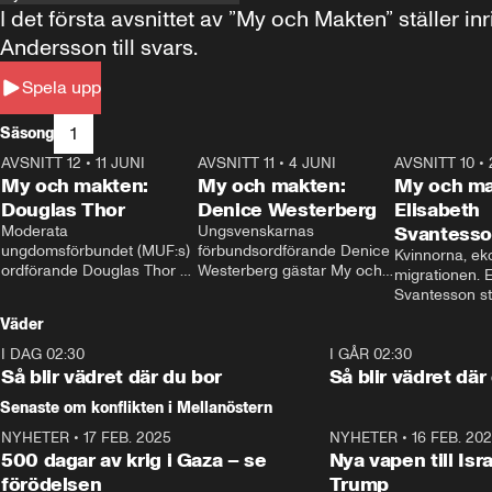
I det första avsnittet av ”My och Makten” ställe
Andersson till svars.
Spela upp
1
Säsong
AVSNITT 12
•
11 JUNI
26:27
AVSNITT 11
•
4 JUNI
23:40
AVSNITT 10
•
My och makten:
My och makten:
My och ma
Douglas Thor
Denice Westerberg
Elisabeth
Moderata 
Ungsvenskarnas 
Svantess
ungdomsförbundet (MUF:s) 
förbundsordförande Denice 
Kvinnorna, ek
ordförande Douglas Thor 
Westerberg gästar My och 
migrationen. E
gästar My och makten. I 
makten. I avsnittet 
Svantesson stäl
avsnittet diskuteras 
diskuteras migrationsfrågan 
när finansmini
Väder
tonårsutvisningarna och hur 
och hur SD ska locka 
Moderaterna ska locka 
kvinnliga väljare. 
I DAG 02:30
1:06
I GÅR 02:30
väljare till valet i höst. 
Så blir vädret där du bor
Så blir vädret där
Senaste om konflikten i Mellanöstern
NYHETER
•
17 FEB. 2025
0:45
NYHETER
•
16 FEB. 20
500 dagar av krig i Gaza – se
Nya vapen till Isr
förödelsen
Trump