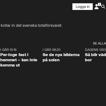
Logga in
ollar in det svenska totalförsvaret.
SE ALLA
5
I GÅR 10:16
1:26
I GÅR 08:20
0:31
DAGENS VÄD
Per-Inge fast i
Se de nya bilderna
Så blir väd
hemmet – kan inte
på solen
bor
komma ut