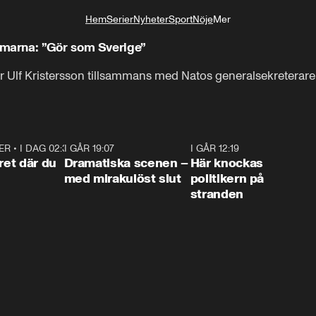
Hem
Serier
Nyheter
Sport
Nöje
Mer
Livsstil
marna: ”Gör som Sverige”
är Ulf Kristersson tillsammans med Natos generalsekreterare k
ER
•
I DAG 02:30
1:06
I GÅR 19:07
0:42
I GÅR 12:19
0:4
ret där du
Dramatiska scenen –
Här knockas
med mirakulöst slut
politikern på
stranden