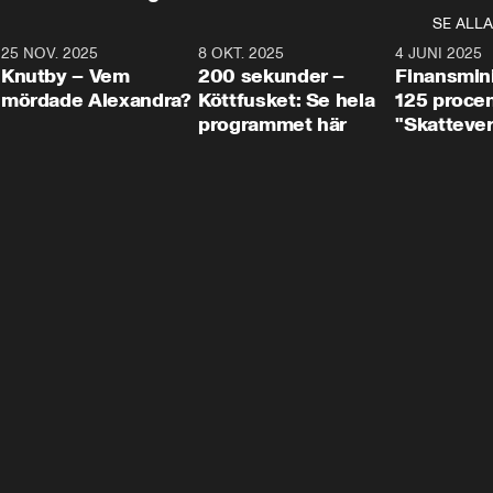
SE ALLA
3
25 NOV. 2025
31:05
8 OKT. 2025
4:29
4 JUNI 2025
Knutby – Vem
200 sekunder –
Finansmin
mördade Alexandra?
Köttfusket: Se hela
125 procent
programmet här
"Skattever
viktig uppg