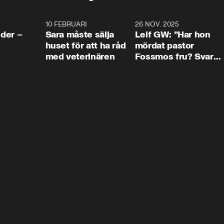
4:24
10 FEBRUARI
4:13
26 NOV. 2025
8:1
der –
Sara måste sälja
Leif GW: ”Har hon
huset för att ha råd
mördat pastor
med veterinären
Fossmos fru? Svar
nej.”