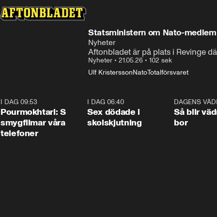
Statsministern om Nato-medlem
Nyheter
Aftonbladet är på plats i Revinge d
Nyheter
•
21.05.26
•
102 sek
Ulf Kristersson
Nato
Totalförsvaret
I DAG 09:53
1:36
I DAG 06:40
0:47
DAGENS VÄD
Pourmokhtari: S
Sex dödade i
Så blir väd
smygfilmar våra
skolskjutning
bor
telefoner