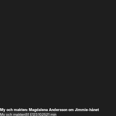
My och makten: Magdalena Andersson om Jimmie-hånet
My och makten
S1 E1
23.10.25
21 min