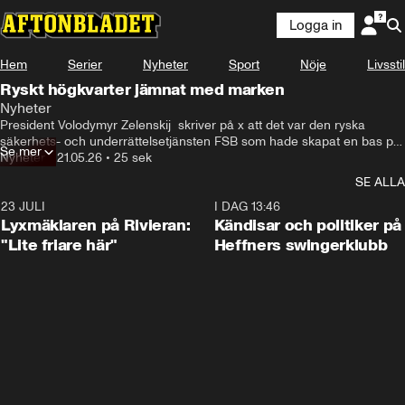
Logga in
Hem
Serier
Nyheter
Sport
Nöje
Livsstil
Ryskt högkvarter jämnat med marken
Nyheter
President Volodymyr Zelenskij  skriver på x att det var den ryska 
säkerhets- och underrättelsetjänsten FSB som hade skapat en bas på 
Se mer
ockuperat område. Och att den nu jämnats med marken. Även ett 
Nyheter
•
21.05.26
•
25 sek
luftvärnssystem, pantsir-s1, förstördes.

SE ALLA
Runt hundra personer ska ha dött eller skadats i attacken, enligt 
23 JULI
presidenten. 
2:02
I DAG 13:46
Lyxmäklaren på Rivieran:
Kändisar och politiker på
"Lite friare här"
Heffners swingerklubb