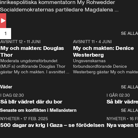
inrikespolitiska kommentatorn My Rohwedder 
Socialdemokraternas partiledare Magdalena 
Andersson till svars.
1
SE ALLA
AVSNITT 12
•
11 JUNI
26:27
AVSNITT 11
•
4 JUNI
2
My och makten: Douglas
My och makten: Denice
Thor
Westerberg
Moderata ungdomsförbundet 
Ungsvenskarnas 
(MUF:s) ordförande Douglas Thor 
förbundsordförande Denice 
gästar My och makten. I avsnittet 
Westerberg gästar My och makten.
diskuteras tonårsutvisningarna och 
avsnittet diskuteras migrationsfrå
hur Moderaterna ska locka väljare till 
och hur SD ska locka kvinnliga 
Väder
SE ALLA
valet i höst. 
väljare. 
I DAG 02:30
1:06
I GÅR 02:30
Så blir vädret där du bor
Så blir vädr
Senaste om konflikten i Mellanöstern
SE ALLA
NYHETER
•
17 FEB. 2025
0:45
NYHETER
•
16 F
500 dagar av krig i Gaza – se förödelsen
Nya vapen ti