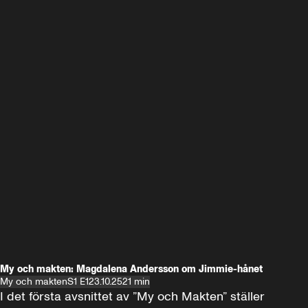
My och makten: Magdalena Andersson om Jimmie-hånet
My och makten
S1 E1
23.10.25
21 min
I det första avsnittet av ”My och Makten” ställer 