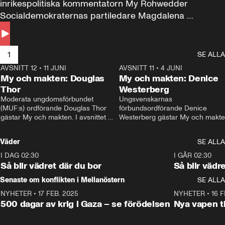
inrikespolitiska kommentatorn My Rohwedder 
Socialdemokraternas partiledare Magdalena 
Andersson till svars.
1
SE ALLA
AVSNITT 12
•
11 JUNI
26:27
AVSNITT 11
•
4 JUNI
2
My och makten: Douglas
My och makten: Denice
Thor
Westerberg
Moderata ungdomsförbundet 
Ungsvenskarnas 
(MUF:s) ordförande Douglas Thor 
förbundsordförande Denice 
gästar My och makten. I avsnittet 
Westerberg gästar My och makten.
diskuteras tonårsutvisningarna och 
avsnittet diskuteras migrationsfrå
hur Moderaterna ska locka väljare till 
och hur SD ska locka kvinnliga 
Väder
SE ALLA
valet i höst. 
väljare. 
I DAG 02:30
1:06
I GÅR 02:30
Så blir vädret där du bor
Så blir vädr
Senaste om konflikten i Mellanöstern
SE ALLA
NYHETER
•
17 FEB. 2025
0:45
NYHETER
•
16 F
500 dagar av krig i Gaza – se förödelsen
Nya vapen ti