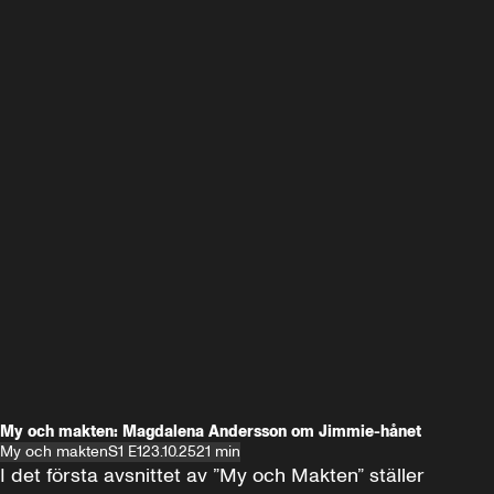
My och makten: Magdalena Andersson om Jimmie-hånet
My och makten
S1 E1
23.10.25
21 min
I det första avsnittet av ”My och Makten” ställer 