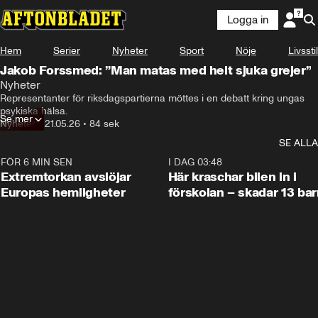
Logga in
Hem
Serier
Nyheter
Sport
Nöje
Livsstil
Jakob Forssmed: ”Man matas med helt sjuka grejer”
Nyheter
Representanter för riksdagspartierna möttes i en debatt kring ungas 
psykiska hälsa.
Se mer
Nyheter
•
21.05.26
•
84 sek
SE ALLA
FÖR 6 MIN SEN
0:53
I DAG 03:48
Extremtorkan avslöjar
Här kraschar bilen in i
Europas hemligheter
förskolan – skadar 13 bar