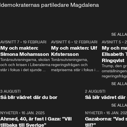
aldemokraternas partiledare Magdalena 
SE ALLA
7
AVSNITT 7
•
19 FEBRUARI
24:30
AVSNITT 6
•
12 FEBRUARI
27:30
AVSNITT 5
•
My och makten:
My och makten: Ulf
My och ma
Simona Mohamsson
Kristersson
Elisabeth
 
Tonårsutvisningarna, skolan 
Tonårsutvisningarna, 
Ringqvist
och och krisen i Liberalerna 
regeringsfrågan och 
Trump, den gr
står i fokus i det sjunde 
matpriserna står i fokus i 
omställningen
avsnittet av ”My och 
det sjätte avsnittet av ”My 
regeringsfråga
makten”. Se när 
och makten”. Se när 
centrum i det 
SE ALLA
Aftonbladets inrikespolitiska 
Aftonbladets inrikespolitiska 
avsnittet av ”
kommentator My 
kommentator My 
6
3 AUGUSTI
1:06
2 AUGUSTI
Makten”. Se nä
Rohwedder ställer 
Rohwedder ställer 
Så blir vädret där du bor
Så blir vädret där
Aftonbladets in
utbildnings- och 
statsminister Ulf Kristersson 
kommentator 
SE ALLA
integrationsminister Simona 
till svars.
Rohwedder stäl
Mohamsson till svars.
Centerpartiets
2
NYHETER
•
16 JAN. 2025
1:01
NYHETER
•
16 JAN. 20
Thand Ring till
Ahmed, 40, är fast i Gaza: ”Vill
Gazaborna: ”Vad s
tillbaka till Sverige”
till?”