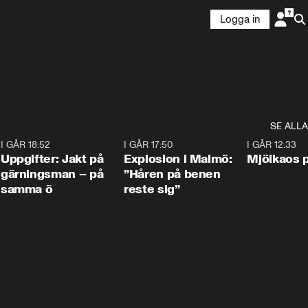
Logga in
SE ALLA
5
I GÅR 18:52
0:33
I GÅR 17:50
1:10
I GÅR 12:33
Uppgifter: Jakt på
Explosion i Malmö:
Mjölkaos p
gärningsman – på
”Håren på benen
samma ö
reste sig”