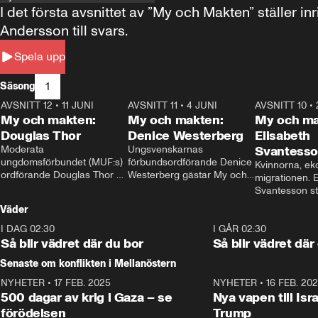
I det första avsnittet av ”My och Makten” ställe
Andersson till svars.
Spela upp
1
Säsong
AVSNITT 12
•
11 JUNI
26:27
AVSNITT 11
•
4 JUNI
23:40
AVSNITT 10
•
My och makten:
My och makten:
My och ma
Douglas Thor
Denice Westerberg
Elisabeth
Moderata 
Ungsvenskarnas 
Svantess
ungdomsförbundet (MUF:s) 
förbundsordförande Denice 
Kvinnorna, ek
ordförande Douglas Thor 
Westerberg gästar My och 
migrationen. E
gästar My och makten. I 
makten. I avsnittet 
Svantesson stäl
avsnittet diskuteras 
diskuteras migrationsfrågan 
när finansmini
Väder
tonårsutvisningarna och hur 
och hur SD ska locka 
Moderaterna ska locka 
kvinnliga väljare. 
I DAG 02:30
1:06
I GÅR 02:30
väljare till valet i höst. 
Så blir vädret där du bor
Så blir vädret där
Senaste om konflikten i Mellanöstern
NYHETER
•
17 FEB. 2025
0:45
NYHETER
•
16 FEB. 20
500 dagar av krig i Gaza – se
Nya vapen till Isr
förödelsen
Trump