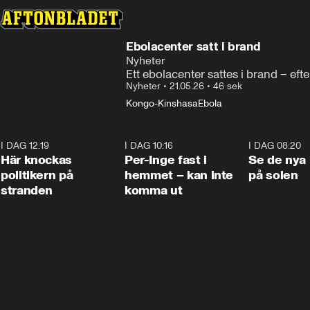
Ebolacenter satt i brand
Nyheter
Ett ebolacenter sattes i brand – eft
Nyheter
•
21.05.26
•
46 sek
Kongo-Kinshasa
Ebola
I DAG 12:19
0:45
I DAG 10:16
1:26
I DAG 08:20
Här knockas
Per-Inge fast i
Se de nya 
politikern på
hemmet – kan inte
på solen
stranden
komma ut