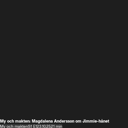
My och makten: Magdalena Andersson om Jimmie-hånet
My och makten
S1 E1
23.10.25
21 min