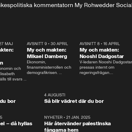
r inrikespolitiska kommentatorn My Rohwedder Soci
27 MAJ
3:51
AVSNITT 9
•
30 APRIL
24:00
AVSNITT 8
•
16 APRIL
25:1
kten:
My och makten:
My och makten:
Mikael Damberg
Nooshi Dadgostar
on
Ekonomin, 
V-ledaren Nooshi Dadgostar
finansministerrollen och 
pressas internt om 
onomin och 
demografikrisen. 
regeringsfrågan.

lisabeth 
Oppositionen ställs till svars 
I Aftonbladets 
ls till svars 
när Socialdemokraternas 
partiledarutfrågning ”My 
stern gästar 
Mikael Damberg gästar My 
och Makten” sätter hon ner 
My och Makten. 
och Makten. 
foten mot kritikerna:

1:06
4 AUGUSTI
1:0
– Vi ställer upp i val. Ska vi 
 du bor
Så blir vädret där du bor
vara med så sitter vi förstås 
25
1:22
NYHETER
•
21 JAN. 2025
0:5
ael – då hyllas
Här återvänder palestinska
fångarna hem