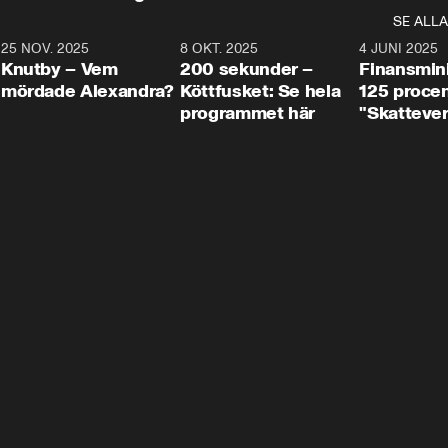
SE ALLA
3
25 NOV. 2025
31:05
8 OKT. 2025
4:29
4 JUNI 2025
Knutby – Vem
200 sekunder –
Finansmin
mördade Alexandra?
Köttfusket: Se hela
125 procent
programmet här
"Skattever
viktig uppg