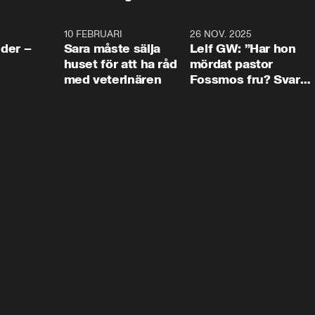
4:24
10 FEBRUARI
4:13
26 NOV. 2025
8:1
der –
Sara måste sälja
Leif GW: ”Har hon
huset för att ha råd
mördat pastor
med veterinären
Fossmos fru? Svar
nej.”