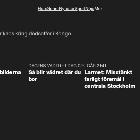
Hem
Serier
Nyheter
Sport
Nöje
Mer
Livsstil
er kaos kring dödsoffer i Kongo.
0:31
DAGENS VÄDER
•
I DAG 02:30
1:06
I GÅR 21:41
0:3
bilderna
Så blir vädret där du
Larmet: Misstänkt
bor
farligt föremål i
centrala Stockholm