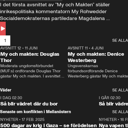
I det första avsnittet av ”My och Makten” ställer 
inrikespolitiska kommentatorn My Rohwedder 
Socialdemokraternas partiledare Magdalena 
Andersson till svars.
1
SE ALLA
AVSNITT 12
•
11 JUNI
26:27
AVSNITT 11
•
4 JUNI
2
My och makten: Douglas
My och makten: Denice
Thor
Westerberg
Moderata ungdomsförbundet 
Ungsvenskarnas 
(MUF:s) ordförande Douglas Thor 
förbundsordförande Denice 
gästar My och makten. I avsnittet 
Westerberg gästar My och makten.
diskuteras tonårsutvisningarna och 
avsnittet diskuteras migrationsfrå
hur Moderaterna ska locka väljare till 
och hur SD ska locka kvinnliga 
Väder
SE ALLA
valet i höst. 
väljare. 
I DAG 02:30
1:06
I GÅR 02:30
Så blir vädret där du bor
Så blir vädr
Senaste om konflikten i Mellanöstern
SE ALLA
NYHETER
•
17 FEB. 2025
0:45
NYHETER
•
16 F
500 dagar av krig i Gaza – se förödelsen
Nya vapen ti