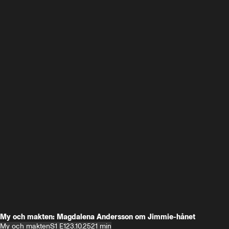
My och makten: Magdalena Andersson om Jimmie-hånet
My och makten
S1 E1
23.10.25
21 min