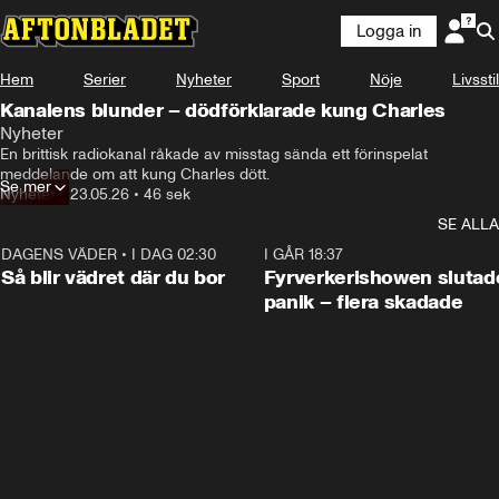
Logga in
Hem
Serier
Nyheter
Sport
Nöje
Livsstil
Kanalens blunder – dödförklarade kung Charles
Nyheter
En brittisk radiokanal råkade av misstag sända ett förinspelat 
meddelande om att kung Charles dött.
Se mer
Nyheter
•
23.05.26
•
46 sek
SE ALLA
DAGENS VÄDER
•
I DAG 02:30
1:06
I GÅR 18:37
Så blir vädret där du bor
Fyrverkerishowen slutade
panik – flera skadade