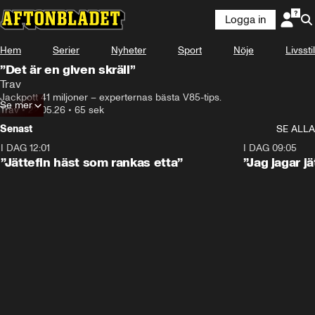
Logga in
Hem
Serier
Nyheter
Sport
Nöje
Livsstil
”Det är en given skräll”
Trav
Jackpott 41 miljoner – experternas bästa V85-tips.
Se mer
Trav
•
22.05.26
•
65 sek
Senast
SE ALLA
I DAG 12:01
5:16
I DAG 09:05
”Jättefin häst som rankas etta”
”Jag jagar j