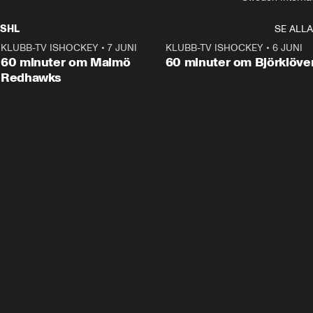
SHL
SE ALLA
KLUBB-TV ISHOCKEY
•
7 JUNI
1:02:53
KLUBB-TV ISHOCKEY
•
6 JUNI
1:0
Plus
60 minuter om Malmö
60 minuter om Björklöve
Redhawks