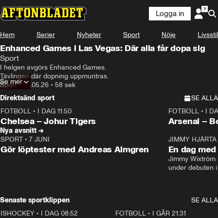
Logga in
Hem
Serier
Nyheter
Sport
Nöje
Livsstil
Enhanced Games i Las Vegas: Där alla får dopa sig
Sport
I helgen avgörs Enhanced Games.

Tävlingen där dopning uppmuntras.
Se mer
Sport
•
22.05.26
•
58 sek
Direktsänd sport
SE ALLA
FOTBOLL
•
I DAG 11:50
FOTBOLL
•
I D
Plus
Plus
Chelsea – Johur Tigers
Arsenal – B
Nya avsnitt →
SPORT
•
7 JUNI
16:36
JIMMY HJÄRTA
Gör löptester med Andreas Almgren
En dag med 
Jimmy Wixtröm 
under debuten i
Senaste sportklippen
SE ALLA
ISHOCKEY
•
I DAG 08:52
1:08
FOTBOLL
•
I GÅR 21:31