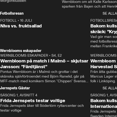
Morgonklubben
Wernbloom om att Kalle Karlsson 
sparken från Bajen och att Henrik
Rydström tar över
Fotbollsresan
SE ALLA
FOTBOLL
•
16 JULI
0:44
FOTBOLLSRES
Niva vs. fruktsallad
Bakom kulis
skräck: ”Kry
Vad gör man som
med fotbollsres
Wernblooms eskapader
WERNBLOOMS ESKAPADER
•
S4, E2
38:23
WERNBLOOMS 
Wernbloom på match i Malmö – skjutsar
Wernbloom 
Jansson: ”Färdtjänst”
Harvestad 
Pontus Wernbloom är i Malmö och grottar i det 
Från åtta gubbar 
skånska självförtroendet med Björn Ranelid, går på 
Marcus Lager sta
MFF-match med komikern Simon ”Chippen” Svensson 
folk i Linköping
och hjälper skadade stjärnbacken Pontus Jansson 
och Wernbloom kl
Jernspets Gästar
SE ALLA
hem. 
SÄSONG 1, AVSNITT 4
13:37
SÄSONG 1, AVS
Frida Jernspets testar voltige
Bakom kuli
Frida Jernspets åker till Södertörn ryttarcenter och 
Internation
testar voltige
Frida Jernspets 
Sweden Interna