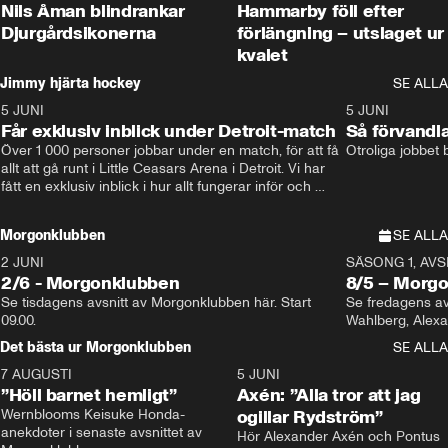
Nils Åman blindrankar
Hammarby föll efter
Djurgårdsikonerna
förlängning – utslaget ur
kvalet
Jimmy hjärta hockey
SE ALLA
5 JUNI
11:14
5 JUNI
Får exklusiv inblick under Detroit-match
Så förvandl
Över 1 000 personer jobbar under en match, för att få 
Otroliga jobbet
allt att gå runt i Little Ceasars Arena i Detroit. Vi har 
fått en exklusiv inblick i hur allt fungerar inför och 
under match i världens bästa hockeyliga
Morgonklubben
SE ALLA
2 JUNI
SÄSONG 1, AVSN
2/6 - Morgonklubben
8/5 – Morg
Se tisdagens avsnitt av Morgonklubben här. Start 
Se fredagens av
09.00. 
Det bästa ur Morgonklubben
SE ALLA
7 AUGUSTI
1:14
5 JUNI
”Höll barnet hemligt”
Axén: ”Alla tror att jag
Wernblooms Keisuke Honda-
ogillar Rydström”
anekdoter i senaste avsnittet av 
Hör Alexander Axén och Pontus 