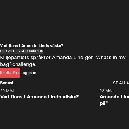
Vad finns i Amanda Linds väska?
Plus
22.05.26
60 sek
Plus
Miljöpartiets språkrör Amanda Lind gör ”What's in my 
bag”-challenge. 
Skaffa Plus
Logga in
Senast
SE ALLA
22 MAJ
0:59
22 MAJ
Plus
Plus
Vad finns i Amanda Linds väska?
Amanda Lind
på”