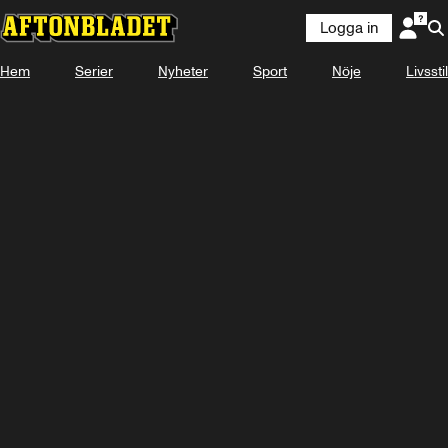
Logga in
Laddar ...
Hem
Serier
Nyheter
Sport
Nöje
Livsstil