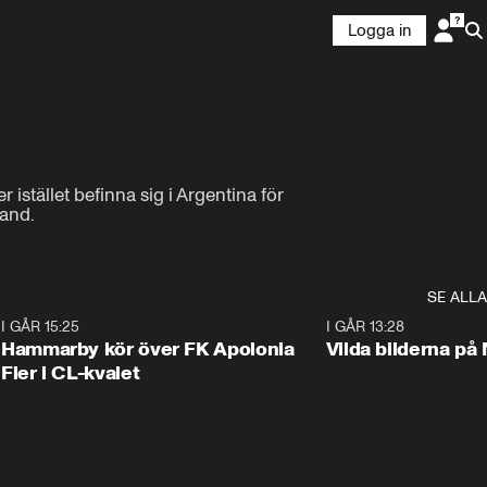
Logga in
tället befinna sig i Argentina för 
land.
SE ALLA
6
I GÅR 15:25
1:31
I GÅR 13:28
Hammarby kör över FK Apolonia
Vilda bilderna på
Fier i CL-kvalet