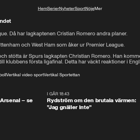
Hem
Serier
Nyheter
Sport
Nöje
Mer
Livsstil
andet
ue. Då har lagkaptenen Cristian Romero andra planer.

ottenham och West Ham som åker ur Premier League.

h stötta är Spurs lagkapten Christian Romero. Han kommer is
 klubbens första ligafinal. Detta har väckt reaktioner i Eng
boll
Vertikal video sport
Vertikal Sportettan
1:30
I GÅR 18:43
0:4
 Arsenal – se
Rydström om den brutala värmen:
”Jag gnäller inte”