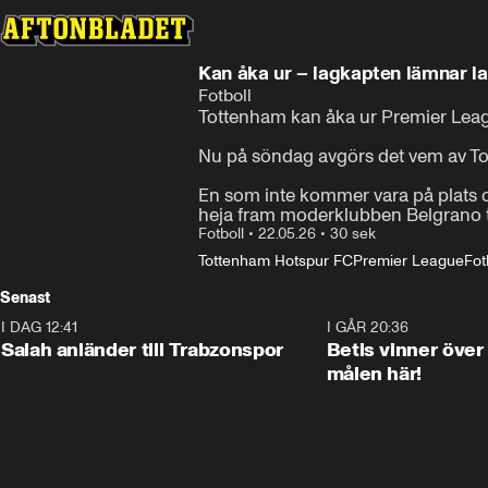
Kan åka ur – lagkapten lämnar l
Fotboll
Tottenham kan åka ur Premier Leag
Nu på söndag avgörs det vem av T
En som inte kommer vara på plats oc
heja fram moderklubben Belgrano till
Fotboll
•
22.05.26
•
30 sek
Tottenham Hotspur FC
Premier League
Fot
Senast
I DAG 12:41
0:42
I GÅR 20:36
Salah anländer till Trabzonspor
Betis vinner över
målen här!