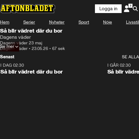
Logga in
Hem
Serier
Nyheter
Sport
Nöje
Livsstil
Så blir vädret där du bor
Dagens väder
Dagens väder 23 maj
Se mer
Dagens väder
•
23.05.26
•
67 sek
Senast
SE ALLA
I DAG 02:30
1:06
I GÅR 02:30
Så blir vädret där du bor
Så blir vädr