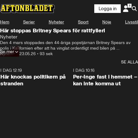
Logga in
Hem
Serier
Nyheter
Sport
Nöje
Livsstil
Här stoppas Britney Spears för rattfylleri
Nyheter
Den 4 mars stoppades den 44-åriga popstjärnan Britney Spears av 
polis i Kalifornien efter att ha vinglat ordentligt med bilen på 
Se mer
motorvägen. Det visades sig att hon var påverkad av alkohol och 
Nyheter
•
23.05.26
•
93 sek
dömdes senar till villkorlig dom och böter.
SE ALLA
I DAG 12:19
0:45
I DAG 10:16
Här knockas politikern på
Per-Inge fast i hemmet –
stranden
kan inte komma ut