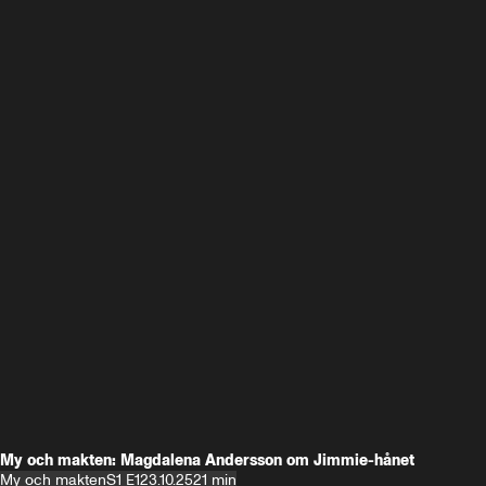
My och makten: Magdalena Andersson om Jimmie-hånet
My och makten
S1 E1
23.10.25
21 min