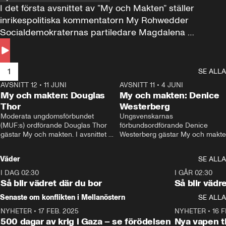
I det första avsnittet av ”My och Makten” ställer 
inrikespolitiska kommentatorn My Rohwedder 
Socialdemokraternas partiledare Magdalena 
Andersson till svars.
1
SE ALLA
AVSNITT 12
•
11 JUNI
26:27
AVSNITT 11
•
4 JUNI
2
My och makten: Douglas
My och makten: Denice
Thor
Westerberg
Moderata ungdomsförbundet 
Ungsvenskarnas 
(MUF:s) ordförande Douglas Thor 
förbundsordförande Denice 
gästar My och makten. I avsnittet 
Westerberg gästar My och makten.
diskuteras tonårsutvisningarna och 
avsnittet diskuteras migrationsfrå
hur Moderaterna ska locka väljare till 
och hur SD ska locka kvinnliga 
Väder
SE ALLA
valet i höst. 
väljare. 
I DAG 02:30
1:06
I GÅR 02:30
Så blir vädret där du bor
Så blir vädr
Senaste om konflikten i Mellanöstern
SE ALLA
NYHETER
•
17 FEB. 2025
0:45
NYHETER
•
16 F
500 dagar av krig i Gaza – se förödelsen
Nya vapen ti