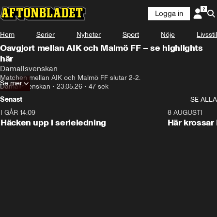
Logga in
Hem
Serier
Nyheter
Sport
Nöje
Livsstil
Oavgjort mellan AIK och Malmö FF – se highlights
här
Damallsvenskan
Matchen mellan AIK och Malmö FF slutar 2-2. 
Se mer
Damallsvenskan
•
23.05.26
•
47 sek
Senast
SE ALLA
I GÅR 14:09
0:56
8 AUGUSTI
Häcken upp i serieledning
Här krossar