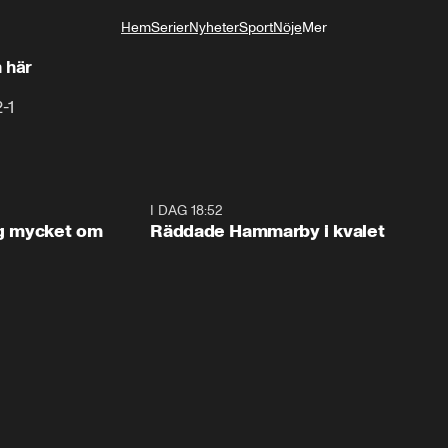
Hem
Serier
Nyheter
Sport
Nöje
Mer
Livsstil
 här
-1
1:56
I DAG 18:52
2:1
og mycket om
Räddade Hammarby i kvalet