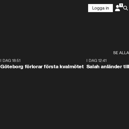
Logga in
SE ALLA
7
I DAG 18:51
2:17
I DAG 12:41
Göteborg förlorar första kvalmötet
Salah anländer ti