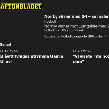
Norrby vinner med 2-1 – se målen
Fotboll
Norrby vinner mot Ljungskile med 2
Fotboll
•
23.05.26
•
80 sek
Superettan
Fotboll
Ljungskile SK
Norrby IF
Senast
I DAG 19:55
0:29
I DAG 19:55
Blåvitt tvingas utrymma Gamla
”Vi visste inte n
Ullevi
dem”