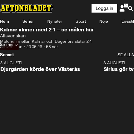
Logga in
Hem
Serier
Nyheter
Sport
Nöje
Livsstil
Kalmar vinner med 2-1 – se målen här
Allsvenskan
Matchen mellan Kalmar och Degerfors slutar 2-1
Se mer
Allsvenskan
•
23.05.26
•
58 sek
Senast
SE ALLA
3 AUGUSTI
3:00
3 AUGUSTI
Djurgården körde över Västerås
Sirius gör t