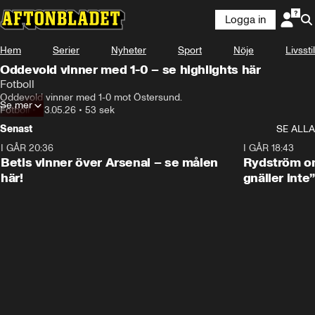
Logga in
Hem
Serier
Nyheter
Sport
Nöje
Livsstil
Oddevold vinner med 1-0 – se highlights här
Fotboll
Oddevold vinner med 1-0 mot Östersund.
Se mer
Fotboll
•
23.05.26
•
53 sek
Senast
SE ALLA
I GÅR 20:36
1:30
I GÅR 18:43
Betis vinner över Arsenal – se målen
Rydström om
här!
gnäller inte”