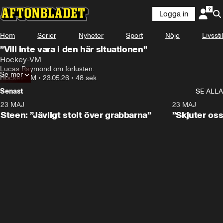
Logga in
Hem
Serier
Nyheter
Sport
Nöje
Livsstil
”Vill inte vara i den här situationen”
Hockey-VM
Lucas Raymond om förlusten.
Se mer
Hockey-VM
•
23.05.26
•
48 sek
Senast
SE ALLA
23 MAJ
0:59
23 MAJ
Steen: ”Jävligt stolt över grabbarna”
”Skjuter oss